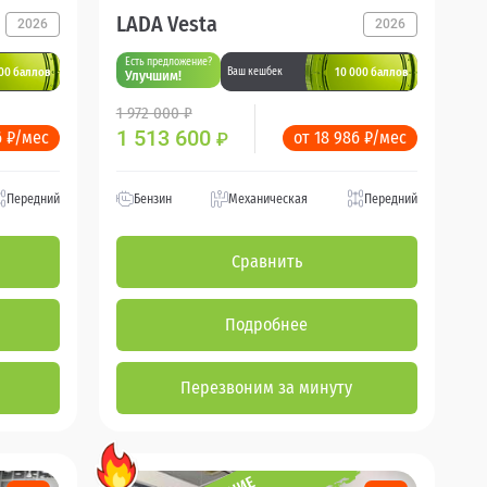
LADA Vesta
2026
2026
Есть предложение?
00 баллов
10 000 баллов
Ваш кешбек
Улучшим!
1 972 000 ₽
1 513 600
6 ₽/мес
от 18 986 ₽/мес
₽
Передний
Бензин
Механическая
Передний
Сравнить
Подробнее
Перезвоним за минуту