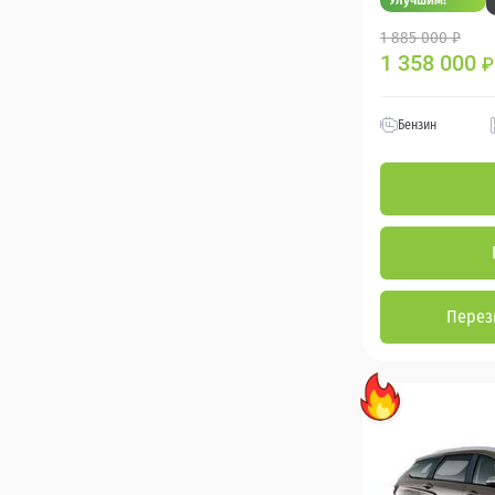
1 885 000 ₽
1 358 000
₽
Бензин
Перез