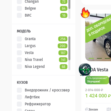
Changan
73
Belgee
64
ВИС
16
Evolute
7
XCITE
5
МОДЕЛЬ
Granta
256
Largus
200
Vesta
187
Niva Travel
141
Niva Legend
68
LADA Vesta
Iskra
47
Есть предложение?
Aura
5
Улучшим!
КУЗОВ
Внедорожник / кроссовер
2 014 000 ₽
1 424 000
₽
Лифтбек
Рефрижератор
Бензин
Седан