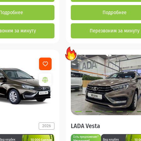
Подробнее
Подробнее
воним за минуту
Перезвоним за минуту
LADA Vesta
2026
Есть предложение?
10 000 баллов
10 0
Ваш кешбек
Ваш кешбек
Улучшим!