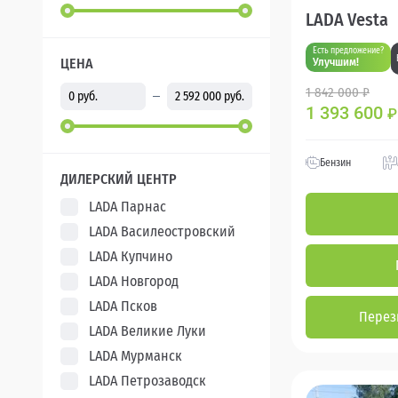
LADA Vesta
Есть предложение?
ЦЕНА
Улучшим!
1 842 000 ₽
1 393 600
₽
Бензин
ДИЛЕРСКИЙ ЦЕНТР
LADA Парнас
LADA Василеостровский
LADA Купчино
LADA Новгород
LADA Псков
Перез
LADA Великие Луки
LADA Мурманск
LADA Петрозаводск