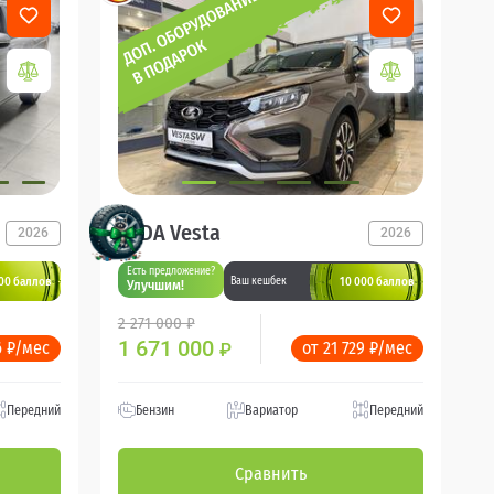
LADA Vesta
2026
2026
Есть предложение?
00 баллов
10 000 баллов
Ваш кешбек
Улучшим!
2 271 000 ₽
1 671 000
6 ₽/мес
от 21 729 ₽/мес
₽
Передний
Бензин
Вариатор
Передний
Сравнить