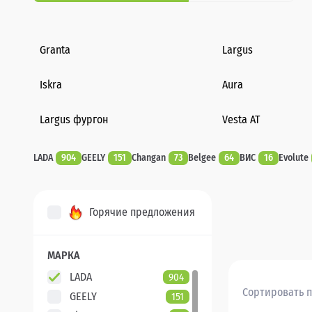
Granta
Largus
Iskra
Aura
Largus фургон
Vesta AT
LADA
904
GEELY
151
Changan
73
Belgee
64
ВИС
16
Evolute
Горячие предложения
МАРКА
LADA
904
Сортировать п
GEELY
151