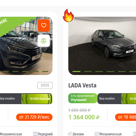
LADA Vesta
2025
Есть предложение?
10 000 баллов
10 0
Ваш кешбек
Ваш кешбек
Улучшим!
1 805 000 ₽
1 364 000
от 21 729 ₽/мес
от 18 98
₽
Механическая
Передний
Бензин
Механическая