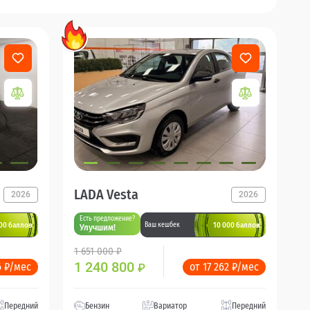
LADA Vesta
2026
2026
Есть предложение?
00 баллов
10 000 баллов
Ваш кешбек
Улучшим!
1 651 000 ₽
1 240 800
6 ₽/мес
от 17 262 ₽/мес
₽
Передний
Бензин
Вариатор
Передний