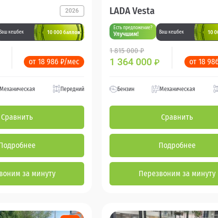
LADA Vesta
2026
Есть предложение?
10 000 баллов
10 0
Ваш кешбек
Ваш кешбек
Улучшим!
1 815 000 ₽
1 364 000
от 18 986 ₽/мес
от 18 98
₽
Механическая
Передний
Бензин
Механическая
Сравнить
Сравнить
Подробнее
Подробнее
воним за минуту
Перезвоним за минуту