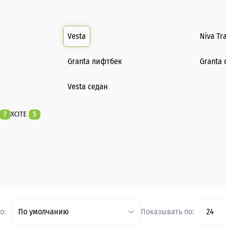
Vesta
Niva Tr
Granta лифтбек
Granta 
Vesta седан
7
XCITE
5
о:
По умолчанию
Показывать по:
24