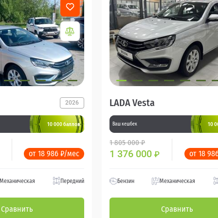
LADA Vesta
2026
10 000 баллов
10 0
Ваш кешбек
1 805 000 ₽
1 376 000
от 18 986 ₽/мес
от 18 98
₽
Механическая
Передний
Бензин
Механическая
Сравнить
Сравнить