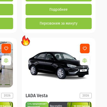
Подробнее
Перезвоним за минуту
LADA Vesta
2026
2026
Есть предложение?
00 баллов
10 000 баллов
Ваш кешбек
Улучшим!