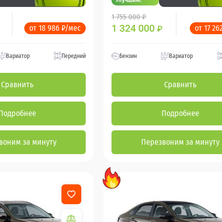
1 755 000 ₽
1 324 000
от 18 986 ₽/мес
от 17 26
₽
Вариатор
Передний
Бензин
Вариатор
Сравнить
Сравнить
Подробнее
Подробнее
воним за минуту
Перезвоним за минуту