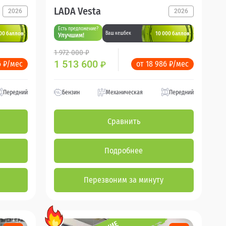
LADA Vesta
2026
2026
Есть предложение?
00 баллов
10 000 баллов
Ваш кешбек
Улучшим!
1 972 000 ₽
1 513 600
6 ₽/мес
от 18 986 ₽/мес
₽
Передний
Бензин
Механическая
Передний
Сравнить
Подробнее
Перезвоним за минуту