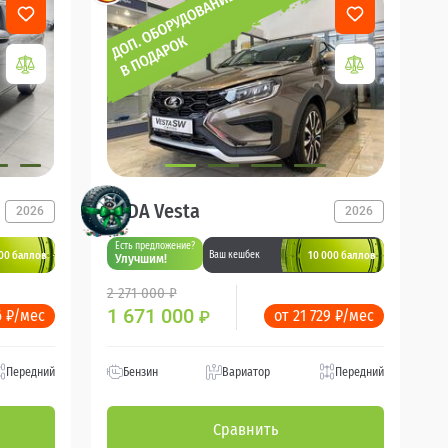
LADA Vesta
2026
2026
Есть предложение?
00 баллов
10 000 баллов
Ваш кешбек
Улучшим!
2 271 000 ₽
1 671 000
6 ₽/мес
от 21 729 ₽/мес
₽
Передний
Бензин
Вариатор
Передний
Сравнить