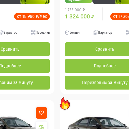
1 755 000 ₽
1 324 000
от 18 986 ₽/мес
от 17 26
₽
Вариатор
Передний
Бензин
Вариатор
Сравнить
Сравнить
Подробнее
Подробнее
воним за минуту
Перезвоним за минуту