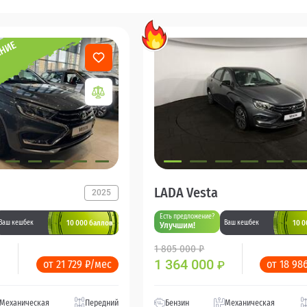
LADA Vesta
2025
Есть предложение?
10 000 баллов
10 0
Ваш кешбек
Ваш кешбек
Улучшим!
1 805 000 ₽
1 364 000
от 21 729 ₽/мес
от 18 98
₽
Механическая
Передний
Бензин
Механическая