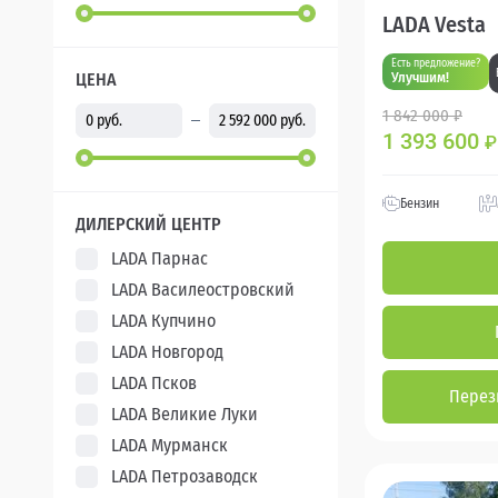
LADA Vesta
Есть предложение?
ЦЕНА
Улучшим!
1 842 000 ₽
1 393 600
₽
Бензин
ДИЛЕРСКИЙ ЦЕНТР
LADA Парнас
LADA Василеостровский
LADA Купчино
LADA Новгород
LADA Псков
Перез
LADA Великие Луки
LADA Мурманск
LADA Петрозаводск