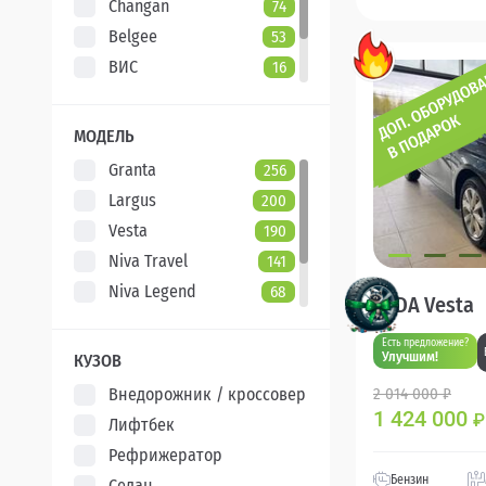
Changan
74
Belgee
53
ВИС
16
Evolute
7
XCITE
5
МОДЕЛЬ
Granta
256
Largus
200
Vesta
190
Niva Travel
141
Niva Legend
68
LADA Vesta
Iskra
47
Есть предложение?
Aura
5
Улучшим!
КУЗОВ
Внедорожник / кроссовер
2 014 000 ₽
1 424 000
₽
Лифтбек
Рефрижератор
Бензин
Седан