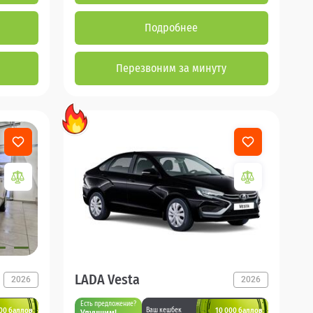
Подробнее
Перезвоним за минуту
LADA Vesta
2026
2026
Есть предложение?
00 баллов
10 000 баллов
Ваш кешбек
Улучшим!