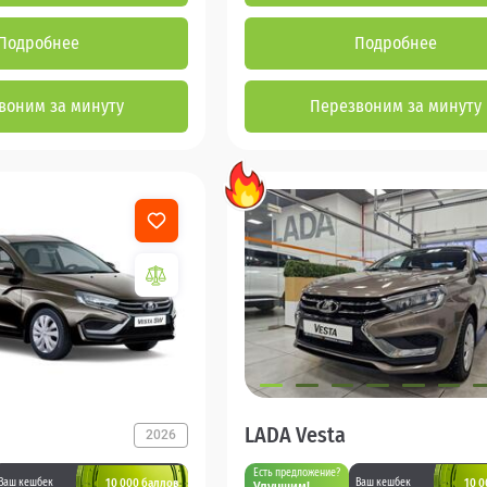
Подробнее
Подробнее
воним за минуту
Перезвоним за минуту
LADA Vesta
2026
Есть предложение?
10 000 баллов
10 0
Ваш кешбек
Ваш кешбек
Улучшим!