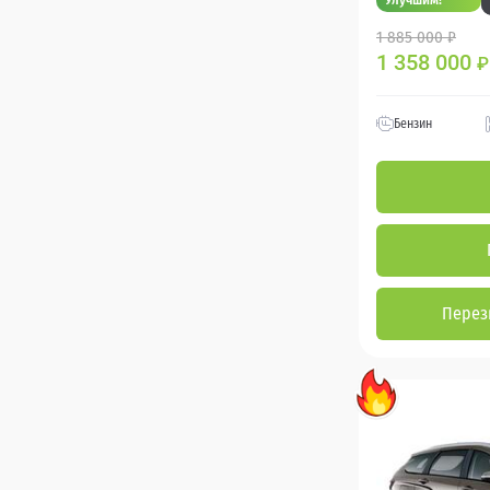
1 885 000 ₽
1 358 000
₽
Бензин
Перез