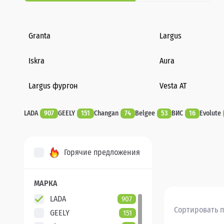
Granta
Largus
Iskra
Aura
Largus фургон
Vesta AT
LADA
907
GEELY
151
Changan
74
Belgee
53
ВИС
16
Evolute
Горячие предложения
МАРКА
LADA
907
Сортировать п
GEELY
151