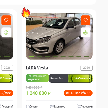
LADA Vesta
2026
2026
Есть предложение?
00 баллов
10 000 баллов
Ваш кешбек
Улучшим!
1 651 000 ₽
1 240 800
6 ₽/мес
от 17 262 ₽/мес
₽
Передний
Бензин
Вариатор
Передний