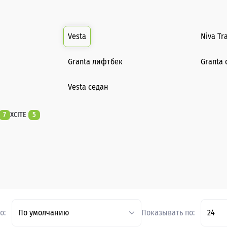
Vesta
Niva Tr
Granta лифтбек
Granta 
Vesta седан
7
XCITE
5
о:
По умолчанию
Показывать по:
24