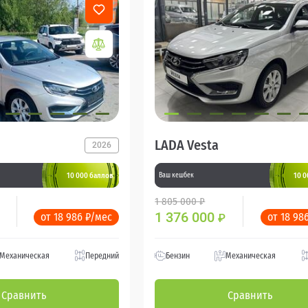
LADA Vesta
2026
10 000 баллов
10 0
Ваш кешбек
1 805 000 ₽
1 376 000
от 18 986 ₽/мес
от 18 98
₽
Механическая
Передний
Бензин
Механическая
Сравнить
Сравнить