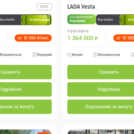
LADA Vesta
2026
Есть предложение?
10 000 баллов
10 0
Ваш кешбек
Ваш кешбек
Улучшим!
1 815 000 ₽
1 364 000
от 18 986 ₽/мес
от 18 98
₽
Механическая
Передний
Бензин
Механическая
Сравнить
Сравнить
Подробнее
Подробнее
воним за минуту
Перезвоним за минуту