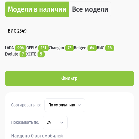
Модели в наличии
Все модели
ВИС 2349
LADA
904
GEELY
151
Changan
73
Belgee
64
ВИС
16
Evolute
7
XCITE
5
Фильтр
Сортировать по:
По умолчанию
Показывать по:
24
Найдено 0 автомобилей