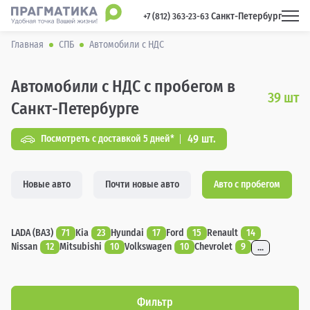
Санкт-Петербург
 +7 (812) 363-23-63 
Главная
СПБ
Автомобили с НДС
Автомобили с НДС с пробегом в
39
шт
Санкт-Петербурге
49 шт.
Посмотреть с доставкой 5 дней*
Новые авто
Почти новые авто
Авто с пробегом
LADA (ВАЗ)
71
Kia
23
Hyundai
17
Ford
15
Renault
14
Nissan
12
Mitsubishi
10
Volkswagen
10
Chevrolet
9
...
Фильтр