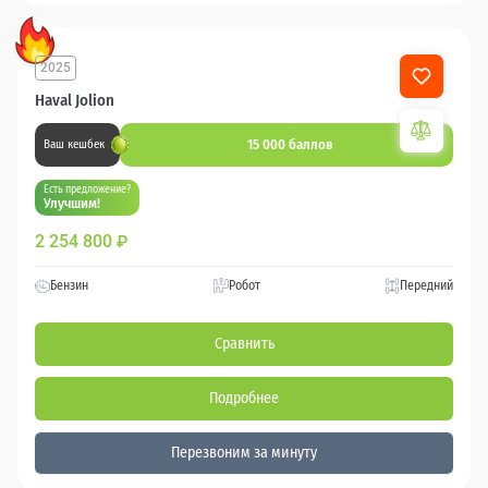
2025
Haval Jolion
15 000 баллов
Ваш кешбек
Есть предложение?
Улучшим!
2 254 800
₽
Бензин
Робот
Передний
Сравнить
Подробнее
Перезвоним за минуту