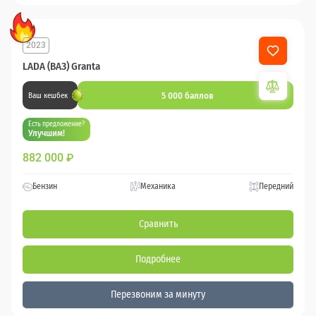
2023
LADA (ВАЗ) Granta
5 000 баллов
Ваш кешбек
Есть предложение?
Улучшим!
882 000
₽
Бензин
Механика
Передний
Сравнить
Подробнее
Перезвоним за минуту