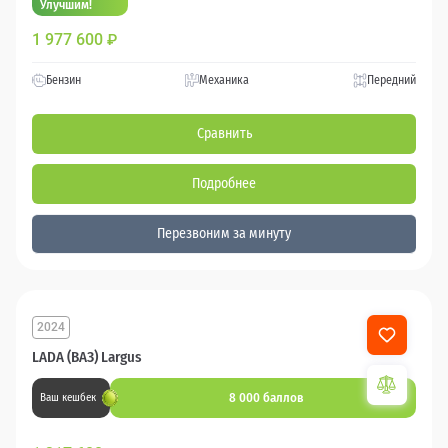
Улучшим!
1 977 600
₽
Бензин
Механика
Передний
Сравнить
Подробнее
Перезвоним за минуту
2024
LADA (ВАЗ) Largus
8 000 баллов
Ваш кешбек