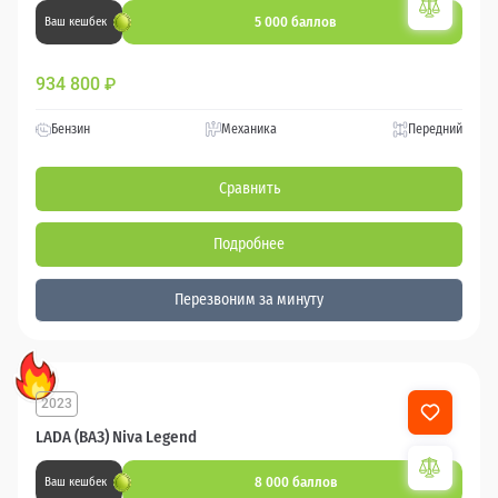
5 000 баллов
Ваш кешбек
934 800
₽
Бензин
Механика
Передний
Сравнить
Подробнее
Перезвоним за минуту
2023
LADA (ВАЗ) Niva Legend
8 000 баллов
Ваш кешбек