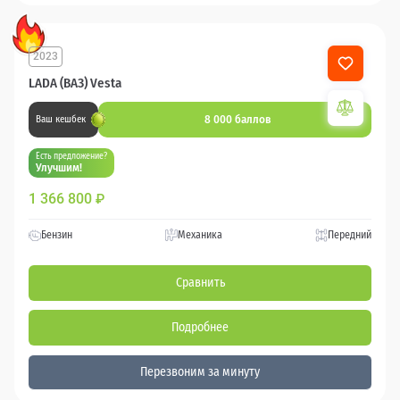
2023
LADA (ВАЗ) Vesta
8 000 баллов
Ваш кешбек
Есть предложение?
Улучшим!
1 366 800
₽
Бензин
Механика
Передний
Сравнить
Подробнее
Перезвоним за минуту