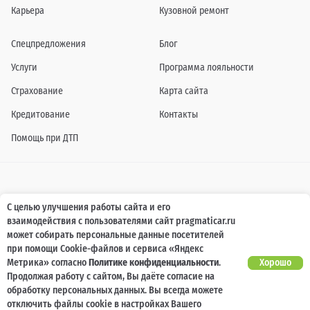
Карьера
Кузовной ремонт
Спецпредложения
Блог
Услуги
Программа лояльности
Страхование
Карта сайта
Кредитование
Контакты
Помощь при ДТП
Информация о технических характеристиках, составе комплектаций, цветовой
С целью улучшения работы сайта и его
гамме и стоимости автомобилей, а также действующих акциях, сроках и условиях
взаимодействия с пользователями сайт pragmaticar.ru
их проведения, указанных на сайте www.pragmaticar.ru, носит информационный
характер и ни при каких условиях не является публичной офертой,
может собирать персональные данные посетителей
определяемой положениями пунктом 2 статьи 437 Гражданского кодекса
при помощи Cookie-файлов и сервиса «Яндекс
Российской Федерации. Для получения подробной информации обращайтесь к
специалистам нашей компании.
Метрика» согласно
Политике конфиденциальности
.
Хорошо
Продолжая работу с сайтом, Вы даёте согласие на
© ПРАГМАТИКА, 2026
обработку персональных данных. Вы всегда можете
отключить файлы cookie в настройках Вашего