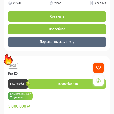
Бензин
Робот
Передний
Сравнить
Подробнее
Перезвоним за минуту
2023
Kia K5
15 000 баллов
Ваш кешбек
Есть предложение?
Улучшим!
3 000 000
₽