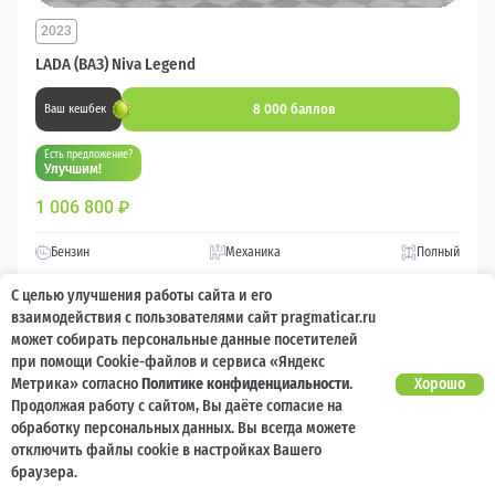
2023
LADA (ВАЗ) Niva Legend
8 000 баллов
Ваш кешбек
Есть предложение?
Улучшим!
1 006 800
₽
Бензин
Механика
Полный
С целью улучшения работы сайта и его
Сравнить
взаимодействия с пользователями сайт pragmaticar.ru
может собирать персональные данные посетителей
при помощи Cookie-файлов и сервиса «Яндекс
Подробнее
Метрика» согласно
Политике конфиденциальности
.
Хорошо
Продолжая работу с сайтом, Вы даёте согласие на
Перезвоним за минуту
обработку персональных данных. Вы всегда можете
отключить файлы cookie в настройках Вашего
браузера.