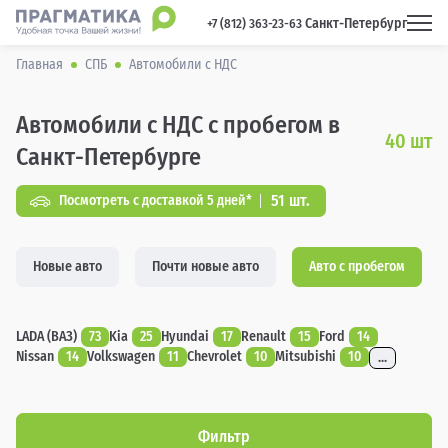
Санкт-Петербург
 +7 (812) 363-23-63 
Главная
СПБ
Автомобили с НДС
Автомобили с НДС с пробегом в
40
шт
Санкт-Петербурге
51 шт.
Посмотреть с доставкой 5 дней*
Новые авто
Почти новые авто
Авто с пробегом
LADA (ВАЗ)
73
Kia
25
Hyundai
17
Renault
15
Ford
14
Nissan
14
Volkswagen
11
Chevrolet
10
Mitsubishi
10
...
Фильтр