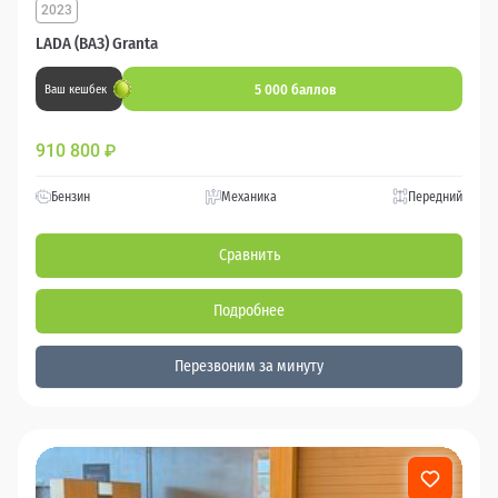
2023
LADA (ВАЗ) Granta
5 000 баллов
Ваш кешбек
910 800
₽
Бензин
Механика
Передний
Сравнить
Подробнее
Перезвоним за минуту