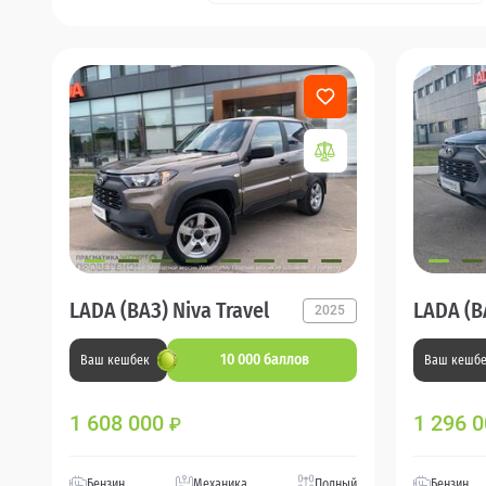
LADA (ВАЗ) Niva Travel
LADA (ВА
2025
10 000 баллов
Ваш кешбек
Ваш кешб
1 608 000
1 296 
₽
Бензин
Механика
Полный
Бензин