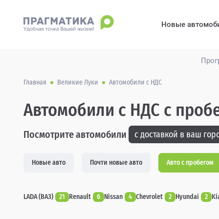
Новые автомоб
Прог
Главная
Великие Луки
Автомобили с НДС
Автомобили с НДС с проб
Посмотрите автомобили
с доставкой в ваш горо
Новые авто
Почти новые авто
Авто с пробегом
LADA (ВАЗ)
21
Renault
6
Nissan
4
Chevrolet
2
Hyundai
2
Ki