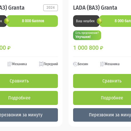
АЗ) Granta
LADA (ВАЗ) Granta
2024
8 000 баллов
8 000 ба
ек
Ваш кешбек
Есть предложение?
Улучшим!
000
1 000 800
₽
₽
Механика
Передний
Бензин
Механика
Сравнить
Сравнить
Подробнее
Подробнее
ерезвоним за минуту
Перезвоним за мину