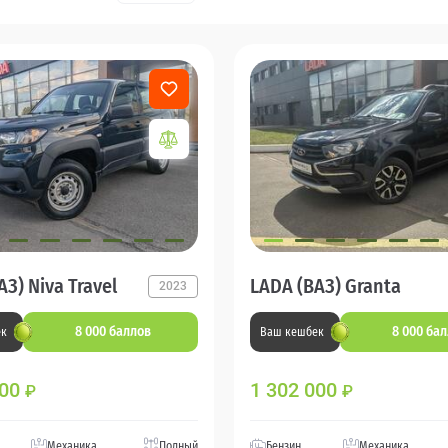
З) Niva Travel
LADA (ВАЗ) Granta
2023
8 000 баллов
8 000 ба
ек
Ваш кешбек
000
1 302 000
₽
₽
Механика
Полный
Бензин
Механика