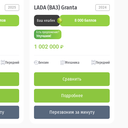
LADA (ВАЗ) Granta
2025
2024
ллов
8 000 баллов
Ваш кешбек
Есть предложение?
Улучшим!
1 002 000
₽
Передний
Бензин
Механика
Передний
Сравнить
Подробнее
ту
Перезвоним за минуту