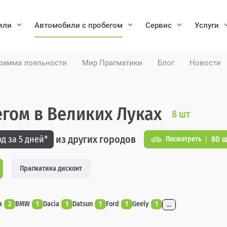
или
Автомобили с пробегом
Сервис
Услуги
рамма лояльности
Мир Прагматики
Блог
Новости
егом в Великих Луках
8
шт
из других городов
д за 5 дней*
80 ш
Посмотреть
Прагматика дисконт
a
2
BMW
1
Dacia
1
Datsun
1
Ford
1
Geely
1
...