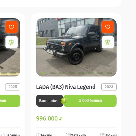
LADA (ВАЗ) Niva Legend
2025
2023
ллов
5 000 баллов
Ваш кешбек
996 000
₽
Передний
Бензин
Механика
Полный