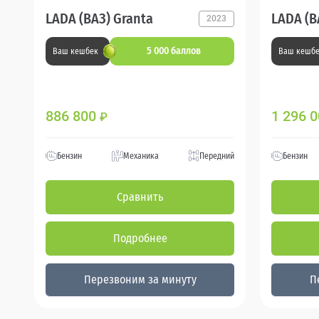
LADA (ВАЗ) Granta
LADA (В
2023
5 000 баллов
Ваш кешбек
Ваш кешб
886 800
1 296 
₽
Бензин
Механика
Передний
Бензин
Сравнить
Подробнее
Перезвоним за минуту
П