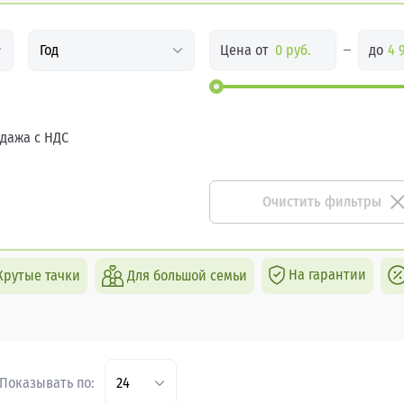
Цена от
до
Год
дажа с НДС
Очистить фильтры
На гарантии
Крутые тачки
Для большой семьи
Показывать по:
24