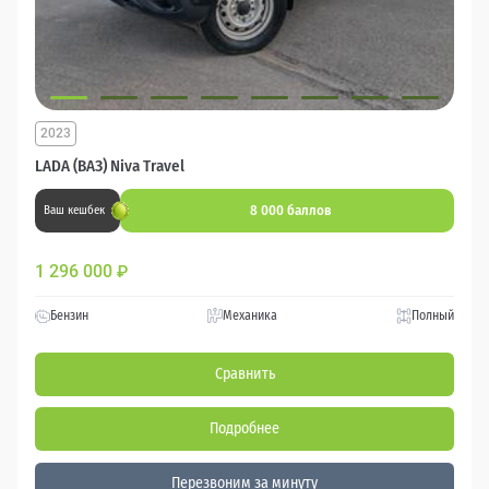
2023
LADA (ВАЗ) Niva Travel
8 000 баллов
Ваш кешбек
1 296 000
₽
Бензин
Механика
Полный
Сравнить
Подробнее
Перезвоним за минуту