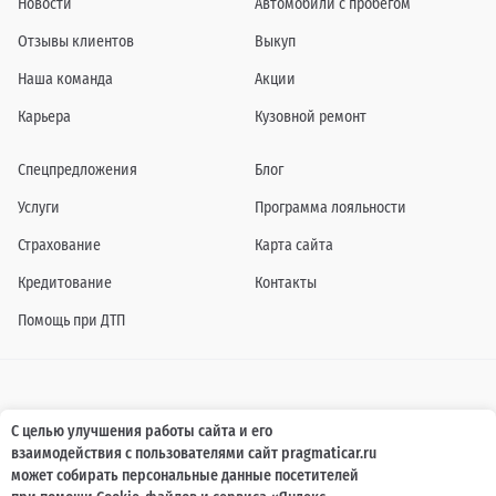
Новости
Автомобили с пробегом
Отзывы клиентов
Выкуп
Наша команда
Акции
Карьера
Кузовной ремонт
Спецпредложения
Блог
Услуги
Программа лояльности
Страхование
Карта сайта
Кредитование
Контакты
Помощь при ДТП
Информация о технических характеристиках, составе комплектаций, цветовой
С целью улучшения работы сайта и его
гамме и стоимости автомобилей, а также действующих акциях, сроках и условиях
взаимодействия с пользователями сайт pragmaticar.ru
их проведения, указанных на сайте www.pragmaticar.ru, носит информационный
характер и ни при каких условиях не является публичной офертой,
может собирать персональные данные посетителей
определяемой положениями пунктом 2 статьи 437 Гражданского кодекса