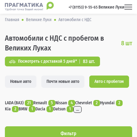
Великие Луки
 +7 (81153) 9-55-65 
Главная
Великие Луки
Автомобили с НДС
Автомобили с НДС с пробегом в
8
шт
Великих Луках
83 шт.
Посмотреть с доставкой 5 дней*
Новые авто
Почти новые авто
Авто с пробегом
LADA (ВАЗ)
21
Renault
5
Nissan
4
Chevrolet
2
Hyundai
2
Kia
2
BMW
1
Dacia
1
Datsun
1
...
Фильтр