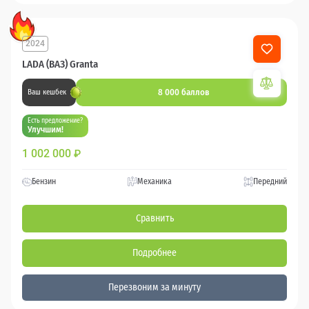
2024
LADA (ВАЗ) Granta
8 000 баллов
Ваш кешбек
Есть предложение?
Улучшим!
1 002 000
₽
Бензин
Механика
Передний
Сравнить
Подробнее
Перезвоним за минуту