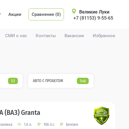
Великие Луки
Акции
Сравнение (0)
+7 (81153) 9-55-65
СМИ о нас
Контакты
Вакансии
Избранное
53
АВТО С ПРОБЕГОМ
546
A (ВАЗ) Granta
ханика
1.6 л.
106 л.с
Бензин