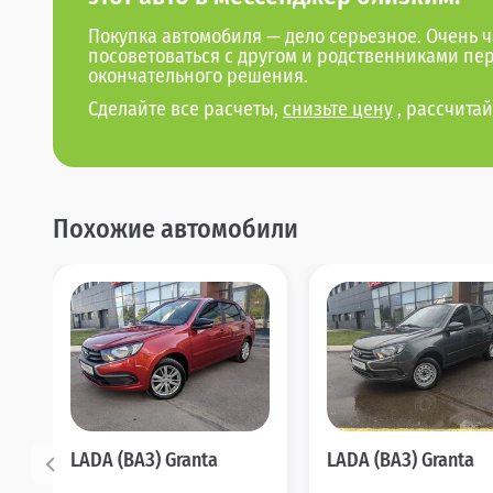
Покупка автомобиля — дело серьезное. Очень ч
посоветоваться с другом и родственниками пе
окончательного решения.
Сделайте все расчеты,
снизьте цену
, рассчитай
Похожие автомобили
LADA (ВАЗ) Granta
LADA (ВАЗ) Granta