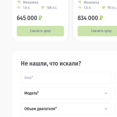
Механика
Механика
1.6 л.
106 л.с.
1.6 л.
90 л.с.
645 000
₽
834 000
₽
Снизить цену
Снизить цену
Не нашли, что искали?
Модель*
Объем двигателя*