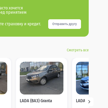
асто хочется
ред принятием
те страховку и кредит.
Отправить другу
Смотреть все
LADA (ВАЗ) Granta
LADA (ВАЗ) Grant