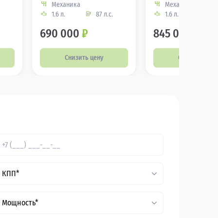
Механика
Механика
1.6 л.
87 л.с.
1.6 л.
90 
690 000
₽
845 000
₽
Снизить цену
Снизить цену
КПП*
Мощность*