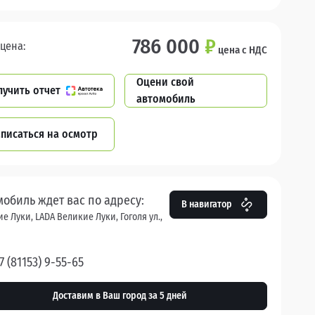
786 000
₽
цена:
цена с НДС
Оцени свой
лучить отчет
автомобиль
писаться на осмотр
мобиль ждет вас по адресу:
В навигатор
е Луки, LADA Великие Луки, Гоголя ул.,
7 (81153) 9-55-65
Доставим в Ваш город за 5 дней