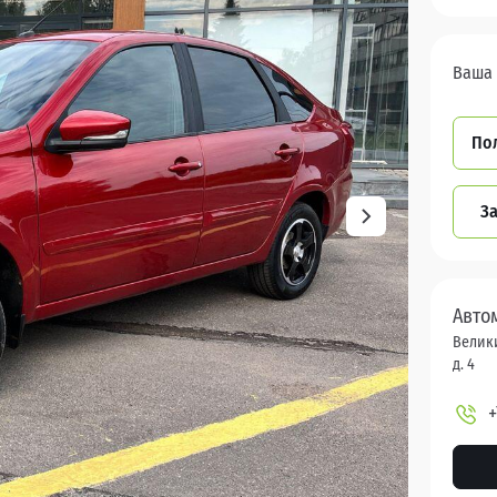
Ваша 
По
За
Авто
Велики
д. 4
+