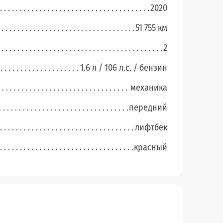
2020
51 755 км
2
1.6 л / 106 л.c. / бензин
механика
передний
лифтбек
красный