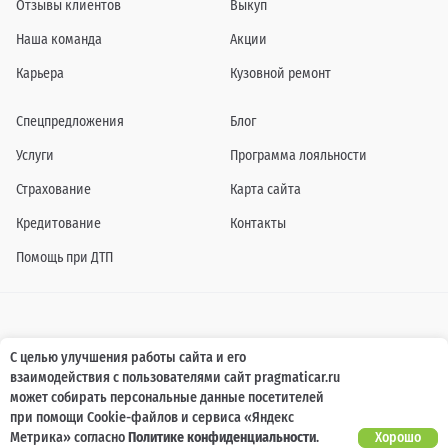
Отзывы клиентов
Выкуп
Наша команда
Акции
Карьера
Кузовной ремонт
Спецпредложения
Блог
Услуги
Программа лояльности
Страхование
Карта сайта
Кредитование
Контакты
Помощь при ДТП
Информация о технических характеристиках, составе комплектаций, цветовой
С целью улучшения работы сайта и его
гамме и стоимости автомобилей, а также действующих акциях, сроках и условиях
взаимодействия с пользователями сайт pragmaticar.ru
их проведения, указанных на сайте www.pragmaticar.ru, носит информационный
характер и ни при каких условиях не является публичной офертой,
может собирать персональные данные посетителей
определяемой положениями пунктом 2 статьи 437 Гражданского кодекса
при помощи Cookie-файлов и сервиса «Яндекс
Российской Федерации. Для получения подробной информации обращайтесь к
специалистам нашей компании.
Метрика» согласно
Политике конфиденциальности
.
Хорошо