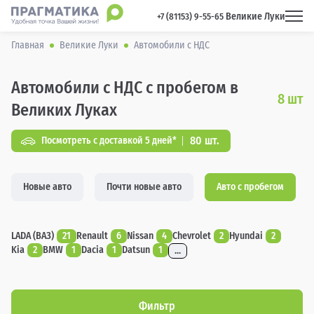
Великие Луки
 +7 (81153) 9-55-65 
Главная
Великие Луки
Автомобили с НДС
Автомобили с НДС с пробегом в
8
шт
Великих Луках
80 шт.
Посмотреть с доставкой 5 дней*
Новые авто
Почти новые авто
Авто с пробегом
LADA (ВАЗ)
21
Renault
6
Nissan
4
Chevrolet
2
Hyundai
2
Kia
2
BMW
1
Dacia
1
Datsun
1
...
Фильтр