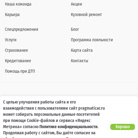
Наша команда
Акции
Карьера
Кузовной ремонт
Спецпредложения
Блог
Услуги
Программа лояльности
Страхование
Карта сайта
Кредитование
Контакты
Помощь при ДТП
Информация о технических характеристиках, составе комплектаций, цветовой
С целью улучшения работы сайта и его
гамме и стоимости автомобилей, а также действующих акциях, сроках и условиях
взаимодействия с пользователями сайт pragmaticar.ru
их проведения, указанных на сайте www.pragmaticar.ru, носит информационный
характер и ни при каких условиях не является публичной офертой,
может собирать персональные данные посетителей
определяемой положениями пунктом 2 статьи 437 Гражданского кодекса
при помощи Cookie-файлов и сервиса «Яндекс
Российской Федерации. Для получения подробной информации обращайтесь к
специалистам нашей компании.
Метрика» согласно
Политике конфиденциальности
.
Хорошо
Продолжая работу с сайтом, Вы даёте согласие на
© ПРАГМАТИКА, 2026