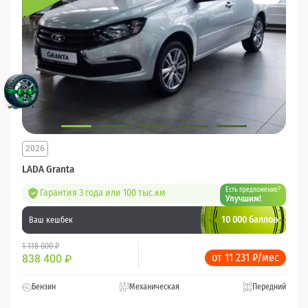
2026
LADA Granta
Есть предложение?
Гарантия 3 года или 100 тыс.км
Улучшим!
10 000 баллов
Ваш кешбек
1 118 000 ₽
от 11 231 ₽/мес
838 400
₽
Бензин
Механическая
Передний