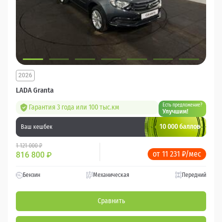
2026
LADA Granta
Есть предложение?
Гарантия 3 года или 100 тыс.км
Улучшим!
10 000 баллов
Ваш кешбек
1 121 000 ₽
от 11 231 ₽/мес
816 800
₽
Бензин
Механическая
Передний
Сравнить