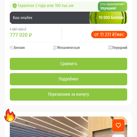
Есть предложение?
Гарантия 3 года или 100 тыс.км
Улучшим!
10 000 баллов
Ваш кешбек
1 087 020 ₽
от 11 231 ₽/мес
777 020
₽
Бензин
Механическая
Передний
Сравнить
Подробнее
Перезвоним за минуту