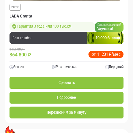
2026
LADA Granta
Есть предложение?
Гарантия 3 года или 100 тыс.км
Улучшим!
10 000 баллов
Ваш кешбек
1 151 000 ₽
от 11 231 ₽/мес
864 800
₽
Бензин
Механическая
Передний
Сравнить
Подробнее
Перезвоним за минуту