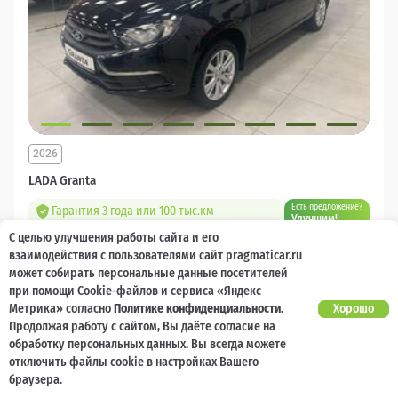
2026
LADA Granta
Есть предложение?
Гарантия 3 года или 100 тыс.км
Улучшим!
С целью улучшения работы сайта и его
10 000 баллов
Ваш кешбек
взаимодействия с пользователями сайт pragmaticar.ru
может собирать персональные данные посетителей
1 218 000 ₽
при помощи Cookie-файлов и сервиса «Яндекс
от 14 544 ₽/мес
904 400
₽
Метрика» согласно
Политике конфиденциальности
.
Хорошо
Продолжая работу с сайтом, Вы даёте согласие на
Бензин
Механическая
Передний
обработку персональных данных. Вы всегда можете
отключить файлы cookie в настройках Вашего
Сравнить
браузера.