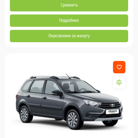
Сравнить
Подробнее
Перезвоним за минуту