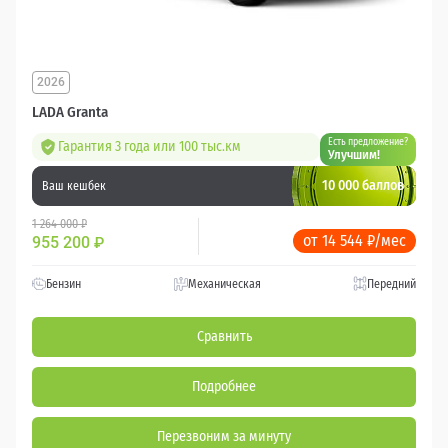
2026
LADA Granta
Есть предложение?
Гарантия 3 года или 100 тыс.км
Улучшим!
10 000 баллов
Ваш кешбек
1 264 000 ₽
от 14 544 ₽/мес
955 200
₽
Бензин
Механическая
Передний
Сравнить
Подробнее
Перезвоним за минуту