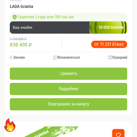
LADA Granta
Гарантия 3 года или 100 тыс.км
10 000 баллов
Ваш кешбек
1 118 000 ₽
от 11 231 ₽/мес
838 400
₽
Бензин
Механическая
Передний
Сравнить
Подробнее
Перезвоним за минуту