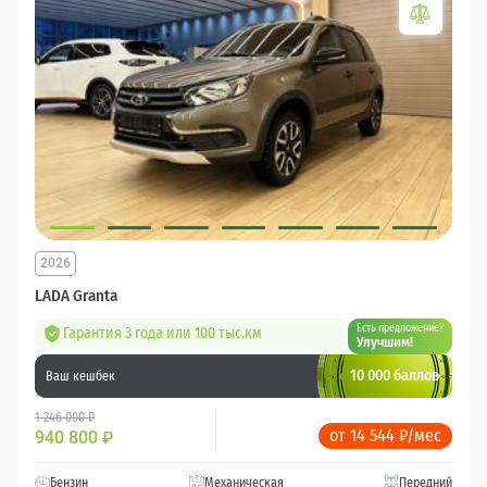
2026
LADA Granta
Есть предложение?
Гарантия 3 года или 100 тыс.км
Улучшим!
10 000 баллов
Ваш кешбек
1 246 000 ₽
от 14 544 ₽/мес
940 800
₽
Бензин
Механическая
Передний