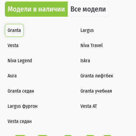
Модели в наличии
Все модели
Granta
Largus
Vesta
Niva Travel
Niva Legend
Iskra
Aura
Granta лифтбек
Granta седан
Granta учебная
Largus фургон
Vesta AT
Vesta седан