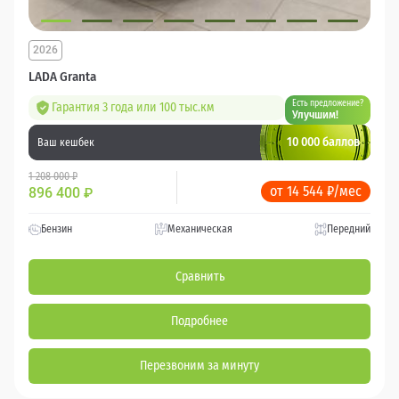
2026
LADA Granta
Есть предложение?
Гарантия 3 года или 100 тыс.км
Улучшим!
10 000 баллов
Ваш кешбек
1 208 000 ₽
от 14 544 ₽/мес
896 400
₽
Бензин
Механическая
Передний
Сравнить
Подробнее
Перезвоним за минуту