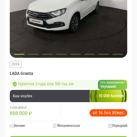
2026
LADA Granta
Есть предложение?
Гарантия 3 года или 100 тыс.км
Улучшим!
10 000 баллов
Ваш кешбек
1 210 000 ₽
от 14 544 ₽/мес
888 000
₽
Бензин
Механическая
Передний