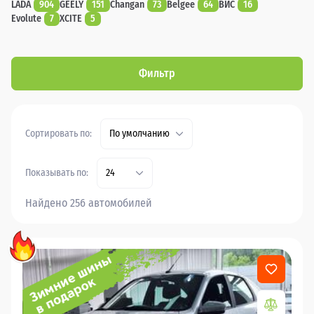
LADA
904
GEELY
151
Changan
73
Belgee
64
ВИС
16
Evolute
7
XCITE
5
Фильтр
Сортировать по:
По умолчанию
Показывать по:
24
Найдено 256 автомобилей