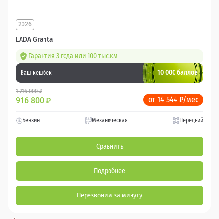
2026
LADA Granta
Гарантия 3 года или 100 тыс.км
10 000 баллов
Ваш кешбек
1 216 000 ₽
от 14 544 ₽/мес
916 800
₽
Бензин
Механическая
Передний
Сравнить
Подробнее
Перезвоним за минуту