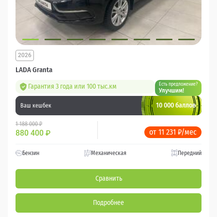
2026
LADA Granta
Есть предложение?
Гарантия 3 года или 100 тыс.км
Улучшим!
10 000 баллов
Ваш кешбек
1 188 000 ₽
от 11 231 ₽/мес
880 400
₽
Бензин
Механическая
Передний
Сравнить
Подробнее