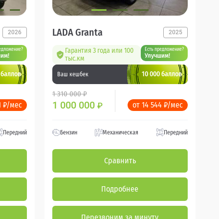
LADA Granta
2026
2025
едложение?
Гарантия 3 года или 100
Есть предложение?
им!
Улучшим!
тыс.км
 баллов
10 000 баллов
Ваш кешбек
1 310 000 ₽
1 000 000
1 ₽/мес
от 14 544 ₽/мес
₽
Передний
Бензин
Механическая
Передний
Сравнить
Подробнее
Перезвоним за минуту