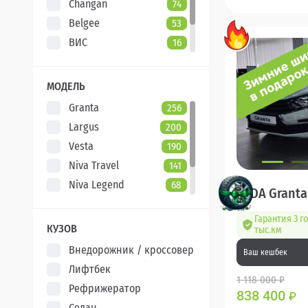
Changan
74
Belgee
53
ВИС
16
Evolute
7
XCITE
5
МОДЕЛЬ
Granta
256
Largus
200
Vesta
190
Niva Travel
141
Niva Legend
68
LADA Granta
Iskra
47
Гарантия 3 г
Aura
5
КУЗОВ
тыс.км
Внедорожник / кроссовер
Ваш кешбек
Лифтбек
1 118 000 ₽
Рефрижератор
838 400
₽
Седан