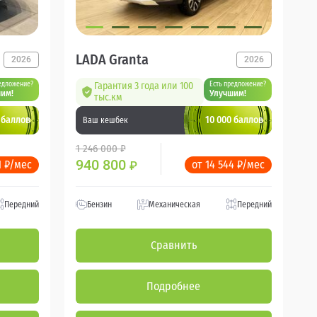
LADA Granta
2026
2026
едложение?
Гарантия 3 года или 100
Есть предложение?
им!
Улучшим!
тыс.км
 баллов
10 000 баллов
Ваш кешбек
1 246 000 ₽
940 800
1 ₽/мес
от 14 544 ₽/мес
₽
Передний
Бензин
Механическая
Передний
Сравнить
Подробнее