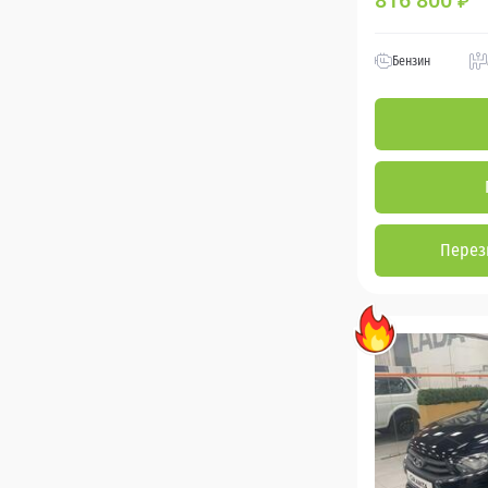
816 800
₽
Бензин
Перез