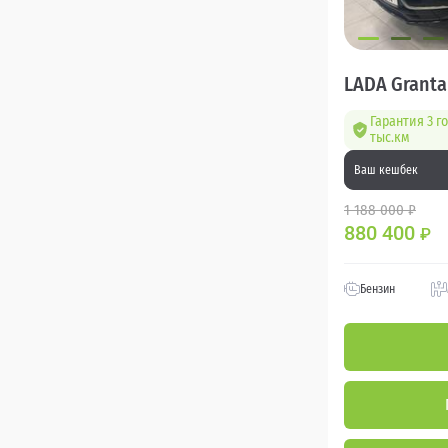
LADA Granta
Гарантия 3 г
тыс.км
Ваш кешбек
1 188 000 ₽
880 400
₽
Бензин