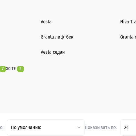
Vesta
Niva Tr
Granta лифтбек
Granta 
Vesta седан
7
XCITE
5
о:
По умолчанию
Показывать по:
24