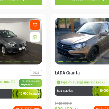
LADA Granta
2026
ода или 100
Есть предложение?
Гарантия 3 года или 100 тыс.км
Улучшим!
10 000
Ваш кешбек
10 000 баллов
1 118 000 ₽
от 11 231 ₽/мес
от 11 23