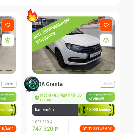
LADA Granta
2026
2026
едложение?
Гарантия 3 года или 100
Есть предложение?
им!
Улучшим!
тыс.км
 баллов
10 000 баллов
Ваш кешбек
1 057 320 ₽
747 320
4 ₽/мес
от 11 231 ₽/мес
₽