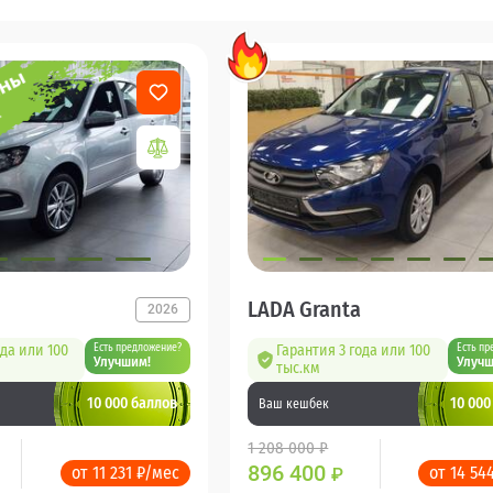
LADA Granta
2026
ода или 100
Есть предложение?
Гарантия 3 года или 100
Есть пр
Улучшим!
Улучш
тыс.км
10 000 баллов
10 000
Ваш кешбек
1 208 000 ₽
896 400
от 11 231 ₽/мес
от 14 54
₽