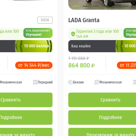
LADA Granta
2026
ода или 100
Есть предложение?
Гарантия 3 года или 100
Есть пр
Улучшим!
Улучш
тыс.км
10 000 баллов
10 000
Ваш кешбек
1 151 000 ₽
864 800
от 14 544 ₽/мес
от 11 23
₽
Механическая
Передний
Бензин
Механическая
Сравнить
Сравнить
Подробнее
Подробнее
воним за минуту
Перезвоним за минуту