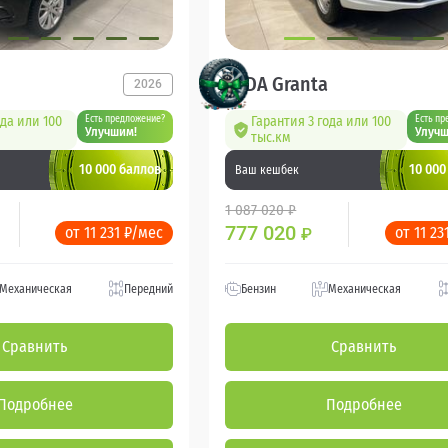
LADA Granta
2026
ода или 100
Есть предложение?
Гарантия 3 года или 100
Есть пр
Улучшим!
Улучш
тыс.км
10 000 баллов
10 000
Ваш кешбек
1 087 020 ₽
777 020
от 11 231 ₽/мес
от 11 23
₽
Механическая
Передний
Бензин
Механическая
Сравнить
Сравнить
Подробнее
Подробнее