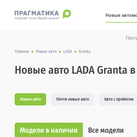
Новые автом
Прог
Главная
Новые авто
LADA
Granta
Новые авто LADA Granta в
Новые авто
Почти новые авто
Авто с пробегом
Модели в наличии
Все модели