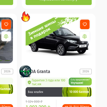
LADA Granta
2026
2026
Гарантия 3 года или 100
Есть предложение?
Улучшим!
тыс.км
 баллов
10 000 баллов
Ваш кешбек
1 324 000 ₽
1 ₽/мес
от 14 544 ₽/мес