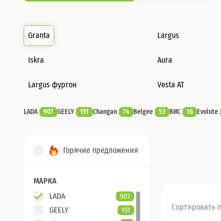
Granta
Largus
Iskra
Aura
Largus фургон
Vesta AT
LADA
907
GEELY
151
Changan
74
Belgee
53
ВИС
16
Evolute
Горячие предложения
МАРКА
LADA
907
Сортировать п
GEELY
151