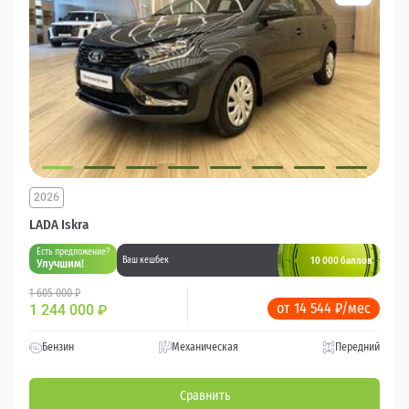
2026
LADA Iskra
Есть предложение?
10 000 баллов
Ваш кешбек
Улучшим!
1 605 000 ₽
от 14 544 ₽/мес
1 244 000
₽
Бензин
Механическая
Передний
Сравнить