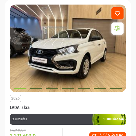
2026
LADA Iskra
10 000 баллов
Ваш кешбек
1 427 000 ₽
от 14 544 ₽/мес
1 101 600
₽