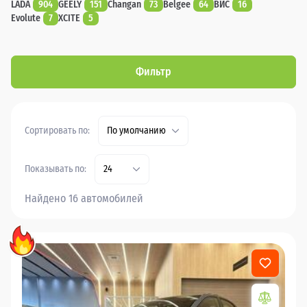
LADA
904
GEELY
151
Changan
73
Belgee
64
ВИС
16
Evolute
7
XCITE
5
Фильтр
Сортировать по:
По умолчанию
Показывать по:
24
Найдено 16 автомобилей