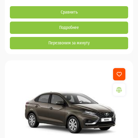
Сравнить
Подробнее
Перезвоним за минуту