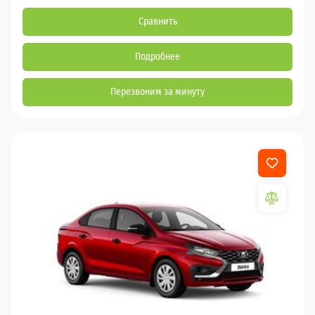
Сравнить
Подробнее
Перезвоним за минуту