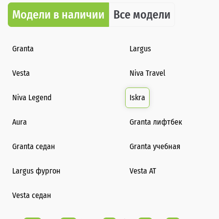
Модели в наличии
Все модели
Granta
Largus
Vesta
Niva Travel
Niva Legend
Iskra
Aura
Granta лифтбек
Granta седан
Granta учебная
Largus фургон
Vesta AT
Vesta седан