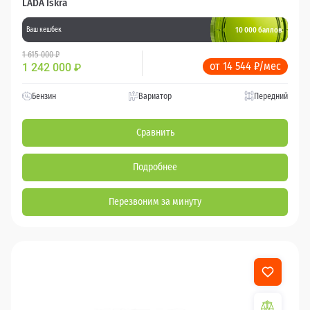
LADA Iskra
10 000 баллов
Ваш кешбек
1 615 000 ₽
от 14 544 ₽/мес
1 242 000
₽
Бензин
Вариатор
Передний
Сравнить
Подробнее
Перезвоним за минуту