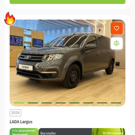
2026
LADA Largus
Есть предложение?
10 000 баллов
Ваш кешбек
Улучшим!