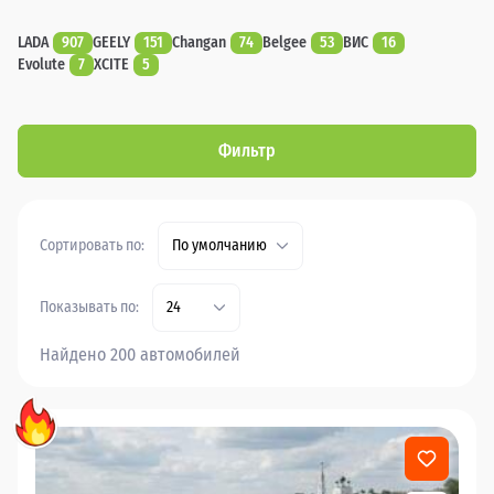
LADA
907
GEELY
151
Changan
74
Belgee
53
ВИС
16
Evolute
7
XCITE
5
Фильтр
Сортировать по:
По умолчанию
Показывать по:
24
Найдено 200 автомобилей