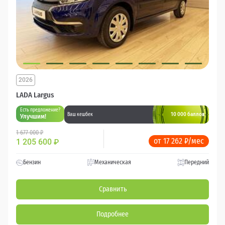
2026
LADA Largus
Есть предложение?
10 000 баллов
Ваш кешбек
Улучшим!
1 677 000 ₽
от 17 262 ₽/мес
1 205 600
₽
Бензин
Механическая
Передний
Сравнить
Подробнее