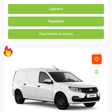
Сравнить
Подробнее
Перезвоним за минуту