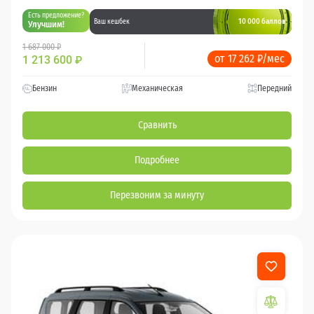
Есть предложение?
10 000 баллов
Ваш кешбек
Улучшим!
1 687 000 ₽
от 17 262 ₽/мес
1 213 600
₽
Бензин
Механическая
Передний
Сравнить
Подробнее
Перезвоним за минуту