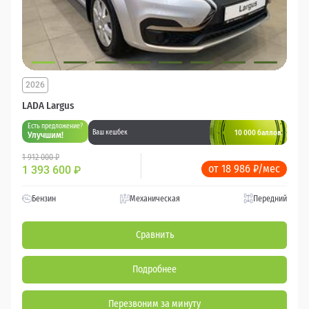
2026
LADA Largus
Есть предложение?
10 000 баллов
Ваш кешбек
Улучшим!
1 912 000 ₽
от 18 986 ₽/мес
1 393 600
₽
Бензин
Механическая
Передний
Сравнить
Подробнее
Перезвоним за минуту