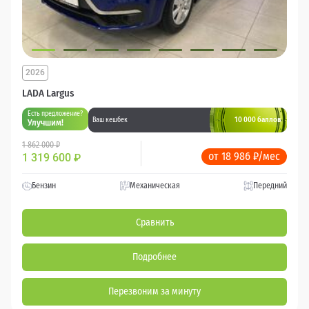
2026
LADA Largus
Есть предложение?
10 000 баллов
Ваш кешбек
Улучшим!
1 862 000 ₽
от 18 986 ₽/мес
1 319 600
₽
Бензин
Механическая
Передний
Сравнить
Подробнее
Перезвоним за минуту