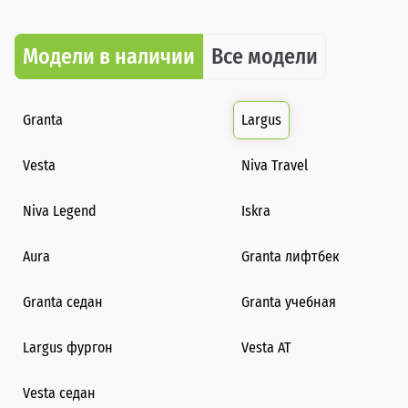
Модели в наличии
Все модели
Granta
Largus
Vesta
Niva Travel
Niva Legend
Iskra
Aura
Granta лифтбек
Granta седан
Granta учебная
Largus фургон
Vesta AT
Vesta седан