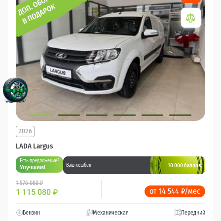
2026
LADA Largus
Есть предложение?
10 000 баллов
Ваш кешбек
Улучшим!
1 576 080 ₽
от 14 544 ₽/мес
1 115 080
₽
Бензин
Механическая
Передний