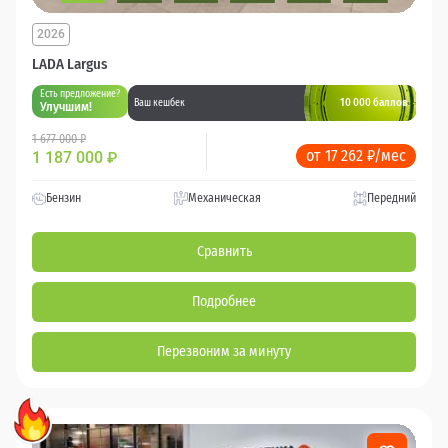
2026
LADA Largus
Есть предложение?
10 000 баллов
Ваш кешбек
Улучшим!
1 677 000 ₽
от 17 262 ₽/мес
1 187 000
₽
Бензин
Механическая
Передний
Сравнить
Подробнее
Перезвоним за минуту