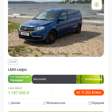
2025
LADA Largus
Есть предложение?
10 000 баллов
Ваш кешбек
Улучшим!
1 697 000 ₽
от 17 262 ₽/мес
1 187 600
₽
Бензин
Механическая
Передний