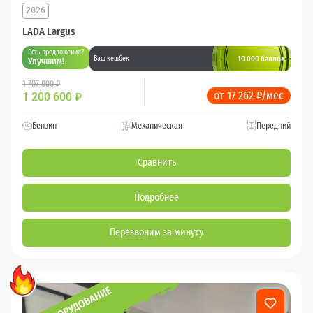
2026
LADA Largus
Есть предложение?
10 000 баллов
Ваш кешбек
Улучшим!
1 707 000 ₽
от 17 262 ₽/мес
1 200 600
₽
Бензин
Механическая
Передний
Сравнить
Подробнее
Перезвоним за минуту