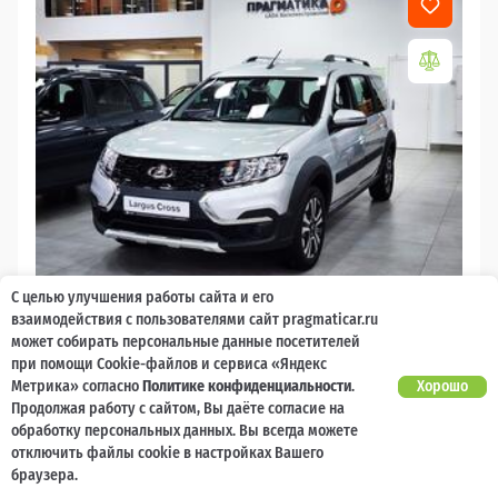
С целью улучшения работы сайта и его
2026
взаимодействия с пользователями сайт pragmaticar.ru
может собирать персональные данные посетителей
LADA Largus
при помощи Cookie-файлов и сервиса «Яндекс
Есть предложение?
Метрика» согласно
Политике конфиденциальности
.
Хорошо
10 000 баллов
Ваш кешбек
Улучшим!
Продолжая работу с сайтом, Вы даёте согласие на
обработку персональных данных. Вы всегда можете
2 017 000 ₽
от 21 729 ₽/мес
1 477 600
отключить файлы cookie в настройках Вашего
₽
браузера.