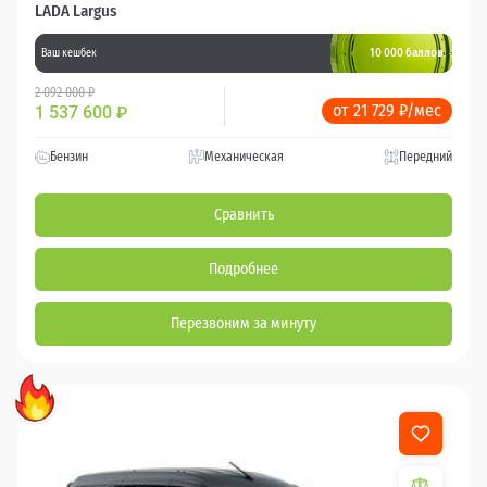
LADA Largus
10 000 баллов
Ваш кешбек
2 092 000 ₽
от 21 729 ₽/мес
1 537 600
₽
Бензин
Механическая
Передний
Сравнить
Подробнее
Перезвоним за минуту