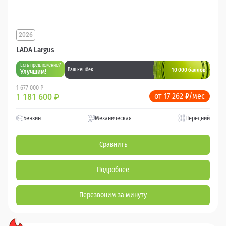
2026
LADA Largus
Есть предложение?
10 000 баллов
Ваш кешбек
Улучшим!
1 677 000 ₽
от 17 262 ₽/мес
1 181 600
₽
Бензин
Механическая
Передний
Сравнить
Подробнее
Перезвоним за минуту