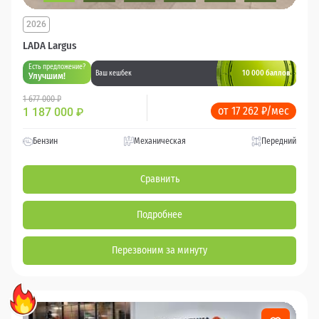
2026
LADA Largus
Есть предложение?
10 000 баллов
Ваш кешбек
Улучшим!
1 677 000 ₽
от 17 262 ₽/мес
1 187 000
₽
Бензин
Механическая
Передний
Сравнить
Подробнее
Перезвоним за минуту