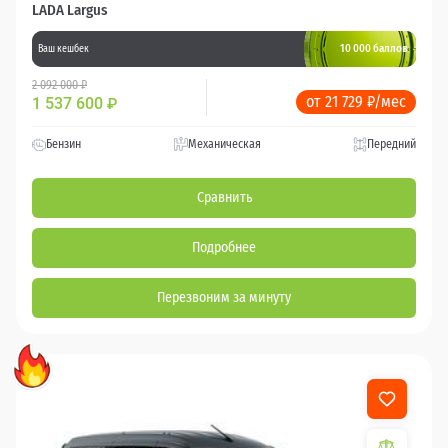
LADA Largus
10 000 баллов
Ваш кешбек
2 092 000 ₽
от 21 729 ₽/мес
1 537 600
₽
Бензин
Механическая
Передний
Сравнить
Подробнее
Перезвоним за минуту