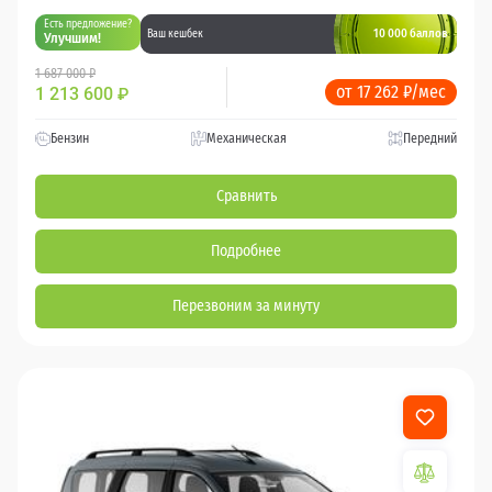
Есть предложение?
10 000 баллов
Ваш кешбек
Улучшим!
1 687 000 ₽
от 17 262 ₽/мес
1 213 600
₽
Бензин
Механическая
Передний
Сравнить
Подробнее
Перезвоним за минуту