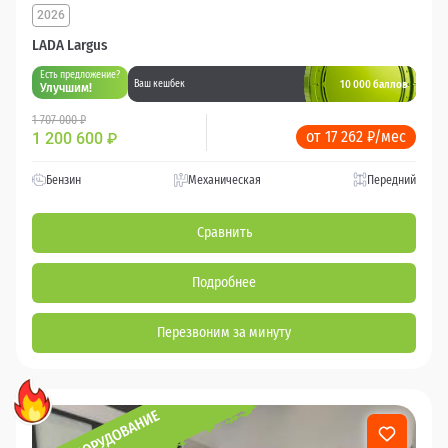
2026
LADA Largus
Есть предложение?
10 000 баллов
Ваш кешбек
Улучшим!
1 707 000 ₽
от 17 262 ₽/мес
1 200 600
₽
Бензин
Механическая
Передний
Сравнить
Подробнее
Перезвоним за минуту