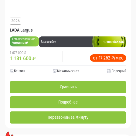
2026
LADA Largus
Есть предложение?
10 000 баллов
Ваш кешбек
Улучшим!
1 677 000 ₽
от 17 262 ₽/мес
1 181 600
₽
Бензин
Механическая
Передний
Сравнить
Подробнее
Перезвоним за минуту