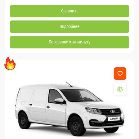
Сравнить
Подробнее
Перезвоним за минуту