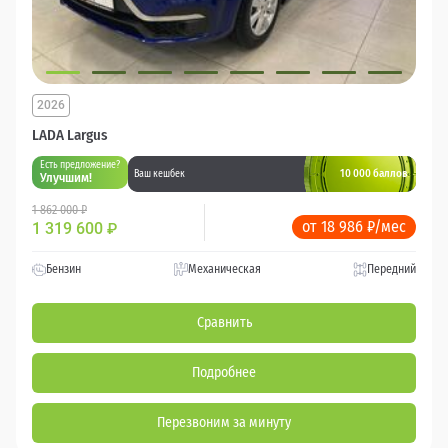
2026
LADA Largus
Есть предложение?
10 000 баллов
Ваш кешбек
Улучшим!
1 862 000 ₽
от 18 986 ₽/мес
1 319 600
₽
Бензин
Механическая
Передний
Сравнить
Подробнее
Перезвоним за минуту