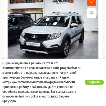
С целью улучшения работы сайта и его
2026
взаимодействия с пользователями сайт pragmaticar.ru
может собирать персональные данные посетителей
LADA Largus
при помощи Cookie-файлов и сервиса «Яндекс
Есть предложение?
Метрика» согласно
Политике конфиденциальности
.
Хорошо
10 000 баллов
Ваш кешбек
Улучшим!
Продолжая работу с сайтом, Вы даёте согласие на
обработку персональных данных. Вы всегда можете
2 017 000 ₽
от 21 729 ₽/мес
1 477 600
отключить файлы cookie в настройках Вашего
₽
браузера.