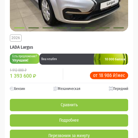
2026
LADA Largus
Есть предложение?
10 000 баллов
Ваш кешбек
Улучшим!
1 912 000 ₽
от 18 986 ₽/мес
1 393 600
₽
Бензин
Механическая
Передний
Сравнить
Подробнее
Перезвоним за минуту