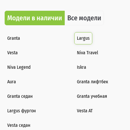
Модели в наличии
Все модели
Granta
Largus
Vesta
Niva Travel
Niva Legend
Iskra
Aura
Granta лифтбек
Granta седан
Granta учебная
Largus фургон
Vesta AT
Vesta седан