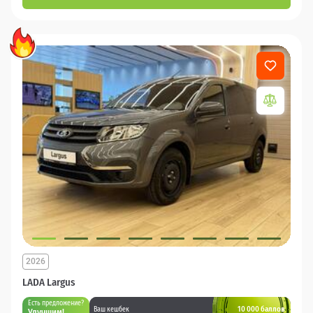
2026
LADA Largus
Есть предложение?
10 000 баллов
Ваш кешбек
Улучшим!