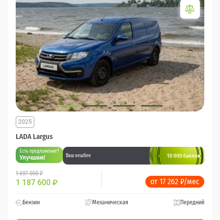
2025
LADA Largus
Есть предложение?
10 000 баллов
Ваш кешбек
Улучшим!
1 697 000 ₽
от 17 262 ₽/мес
1 187 600
₽
Бензин
Механическая
Передний