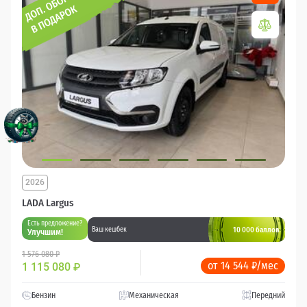
2026
LADA Largus
Есть предложение?
10 000 баллов
Ваш кешбек
Улучшим!
1 576 080 ₽
от 14 544 ₽/мес
1 115 080
₽
Бензин
Механическая
Передний