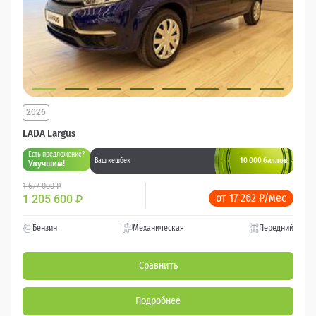
2026
LADA Largus
Есть предложение?
10 000 баллов
Ваш кешбек
Улучшим!
1 677 000 ₽
от 17 262 ₽/мес
1 205 600
₽
Бензин
Механическая
Передний
Сравнить
Подробнее