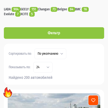
LADA
904
GEELY
151
Changan
73
Belgee
64
ВИС
16
Evolute
7
XCITE
5
Фильтр
Сортировать по:
По умолчанию
Показывать по:
24
Найдено 200 автомобилей