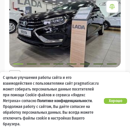
2026
С целью улучшения работы сайта и его
LADA Vesta
взаимодействия с пользователями сайт pragmaticar.ru
может собирать персональные данные посетителей
Есть предложение?
10 000 баллов
Ваш кешбек
Улучшим!
при помощи Cookie-файлов и сервиса «Яндекс
Метрика» согласно
Политике конфиденциальности
.
Хорошо
1 785 000 ₽
Продолжая работу с сайтом, Вы даёте согласие на
от 18 986 ₽/мес
1 348 000
₽
обработку персональных данных. Вы всегда можете
отключить файлы cookie в настройках Вашего
Бензин
Механическая
Передний
браузера.