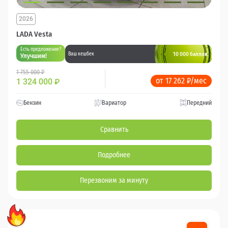
2026
LADA Vesta
Есть предложение?
10 000 баллов
Ваш кешбек
Улучшим!
1 755 000 ₽
от 17 262 ₽/мес
1 324 000
₽
Бензин
Вариатор
Передний
Сравнить
Подробнее
Перезвоним за минуту