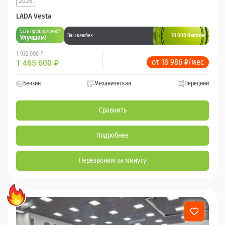
2026
LADA Vesta
Есть предложение?
10 000 баллов
Ваш кешбек
Улучшим!
1 932 000 ₽
от 18 986 ₽/мес
1 465 600
₽
Бензин
Механическая
Передний
Сравнить
Подробнее
Перезвоним за минуту