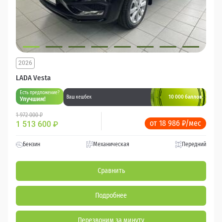
2026
LADA Vesta
Есть предложение?
10 000 баллов
Ваш кешбек
Улучшим!
1 972 000 ₽
от 18 986 ₽/мес
1 513 600
₽
Бензин
Механическая
Передний
Сравнить
Подробнее
Перезвоним за минуту