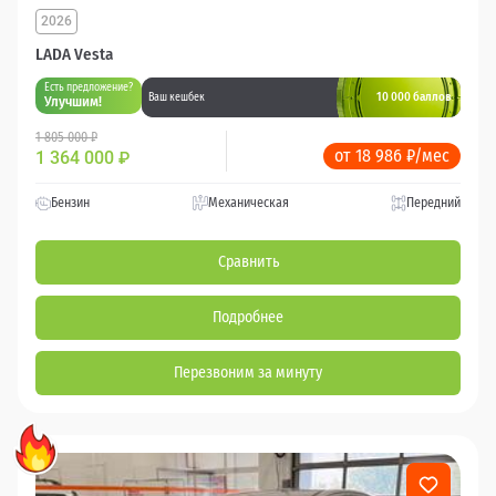
2026
LADA Vesta
Есть предложение?
10 000 баллов
Ваш кешбек
Улучшим!
1 805 000 ₽
от 18 986 ₽/мес
1 364 000
₽
Бензин
Механическая
Передний
Сравнить
Подробнее
Перезвоним за минуту