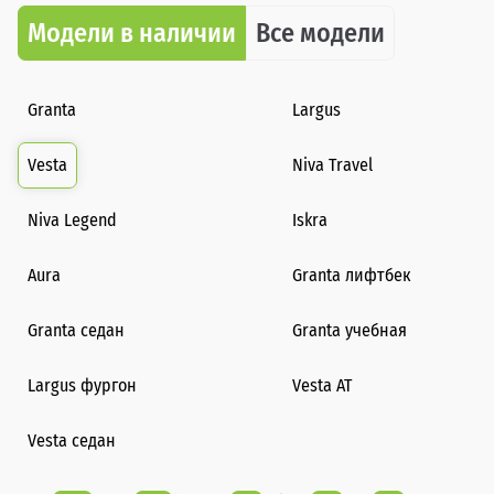
Модели в наличии
Все модели
Granta
Largus
Vesta
Niva Travel
Niva Legend
Iskra
Aura
Granta лифтбек
Granta седан
Granta учебная
Largus фургон
Vesta AT
Vesta седан