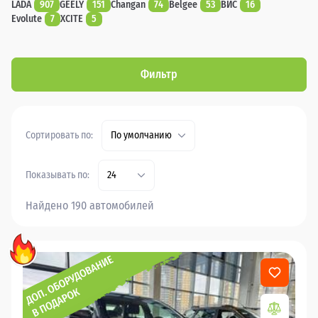
LADA
907
GEELY
151
Changan
74
Belgee
53
ВИС
16
Evolute
7
XCITE
5
Фильтр
Сортировать по:
По умолчанию
Показывать по:
24
Найдено 190 автомобилей