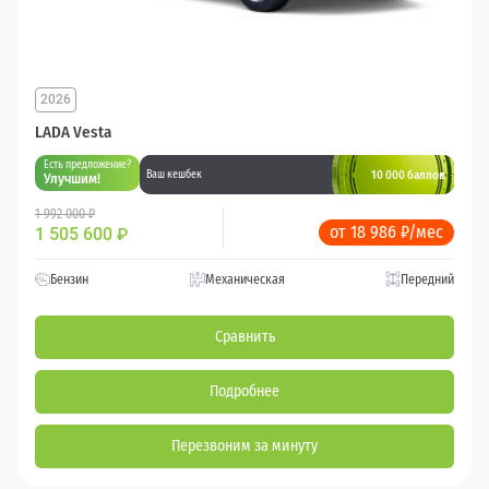
2026
LADA Vesta
Есть предложение?
10 000 баллов
Ваш кешбек
Улучшим!
1 992 000 ₽
от 18 986 ₽/мес
1 505 600
₽
Бензин
Механическая
Передний
Сравнить
Подробнее
Перезвоним за минуту