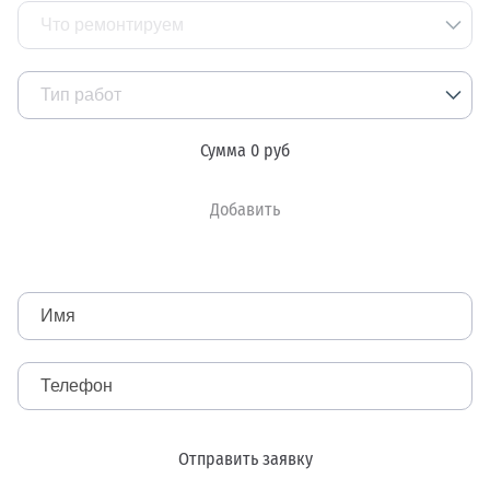
Большие внедорожники и микроавтобусы
Что ремонтируем
Паркетник, минивен
Тип работ
Бизнес-класс седан, универсал
Сумма
0
руб
Кузовные работы
Средний класс
Окраска авто
Добавить
Ремонт пластиковых деталей
Замена стекол
Полировка
Отправить заявку