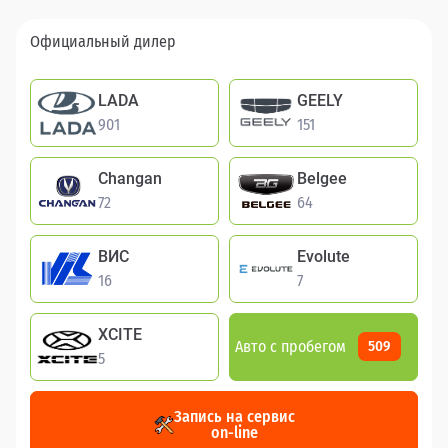
Официальный дилер
LADA
GEELY
901
151
Changan
Belgee
72
64
ВИС
Evolute
16
7
XCITE
Авто с пробегом
509
5
Запись на сервис
on-line