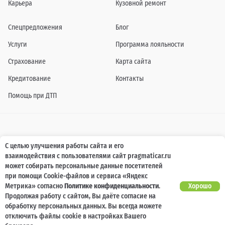
Карьера
Кузовной ремонт
Спецпредложения
Блог
Услуги
Программа лояльности
Страхование
Карта сайта
Кредитование
Контакты
Помощь при ДТП
Информация о технических характеристиках, составе комплектаций, цветовой
С целью улучшения работы сайта и его
гамме и стоимости автомобилей, а также действующих акциях, сроках и условиях
взаимодействия с пользователями сайт pragmaticar.ru
их проведения, указанных на сайте www.pragmaticar.ru, носит информационный
характер и ни при каких условиях не является публичной офертой,
может собирать персональные данные посетителей
определяемой положениями пунктом 2 статьи 437 Гражданского кодекса
при помощи Cookie-файлов и сервиса «Яндекс
Российской Федерации. Для получения подробной информации обращайтесь к
специалистам нашей компании.
Метрика» согласно
Политике конфиденциальности
.
Хорошо
Продолжая работу с сайтом, Вы даёте согласие на
© ПРАГМАТИКА, 2026
обработку персональных данных. Вы всегда можете
отключить файлы cookie в настройках Вашего