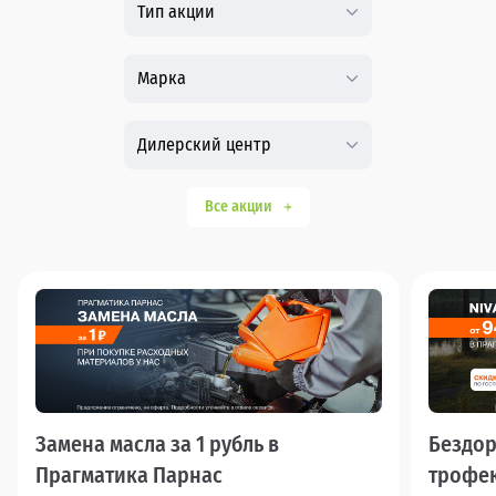
Тип акции
Марка
Дилерский центр
Все акции
Замена масла за 1 рубль в
Бездор
Прагматика Парнас
трофею