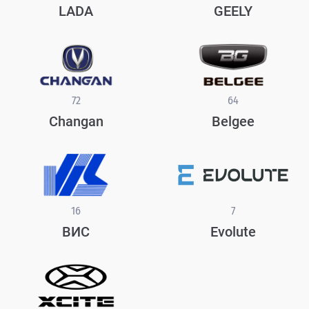
LADA
GEELY
72
64
Changan
Belgee
16
7
ВИС
Evolute