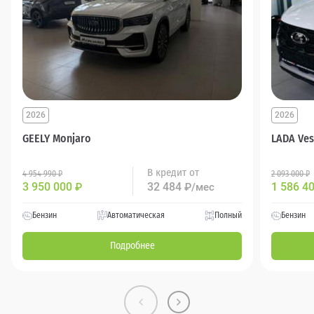
2026
2026
GEELY Monjaro
LADA Ves
В кредит от
4 954 990 ₽
2 093 000 ₽
3 950 000
32 484
1 586 4
₽
₽/мес
Бензин
Автоматическая
Полный
Бензин
Подробнее