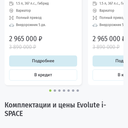
1.5 л, 367 л.с., Гибрид
1.5 л, 367 л.с., Гиб
Вариатор
Вариатор
Полный привод
Полный привод
Внедорожник 5 дв.
Внедорожник 5 дв
2 965 000 ₽
2 965 000 ₽
3 890 000 ₽
3 890 000 ₽
Подробнее
Подро
В кредит
В кр
Комплектации и цены Evolute i-
SPACE