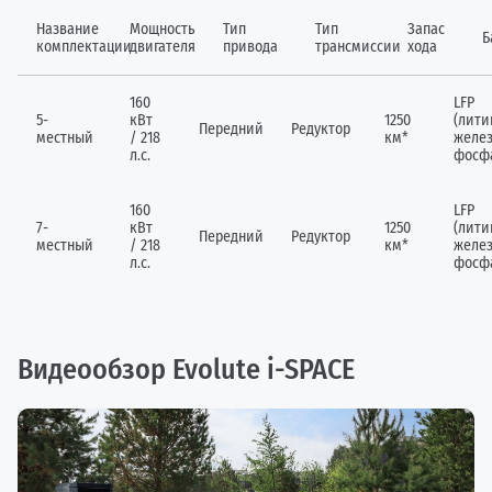
Название
Мощность
Тип
Тип
Запас
Б
комплектации
двигателя
привода
трансмиссии
хода
160
LFP
5-
кВт
1250
(лити
Передний
Редуктор
местный
/ 218
км*
желез
л.с.
фосф
160
LFP
7-
кВт
1250
(лити
Передний
Редуктор
местный
/ 218
км*
желез
л.с.
фосф
Видеообзор Evolute i-SPACE