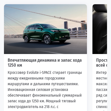
Впечатляющая динамика и запас хода
Просто
1250 км
всей с
Кроссовер Evolute i-SPACE стирает границы
Интерьер
между ежедневными городскими
местном 
маршрутами и дальними путешествиями.
максима
Инновационная силовая установка
пассажи
обеспечивает феноменальный суммарный
ряд сид
запас хода до 1250 км. Мощный тяговый
регулиро
электродвигатель на 218 л.с. с
спинки.