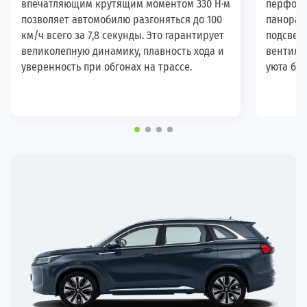
впечатляющим крутящим моментом 330 Н·м
перфори
позволяет автомобилю разгоняться до 100
панорам
км/ч всего за 7,8 секунды. Это гарантирует
подсветк
великолепную динамику, плавность хода и
вентиля
уверенность при обгонах на трассе.
уюта биз