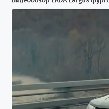
Видеообзор LADA Largus фург