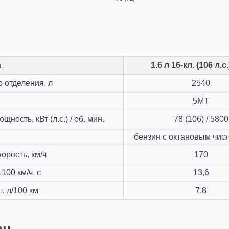
а
1.6 л 16-кл. (106 л.с
 отделения, л
2540
и
5МТ
ность, кВт (л.с.) / об. мин.
78 (106) / 5800
бензин с октановым числ
орость, км/ч
170
100 км/ч, с
13,6
 л/100 км
7,8