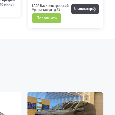
 кредита
10 минут
LADA Василеостровский
В навигатор
Уральская ул., д.33
Позвонить
LADA Новгород
В навигатор
Московская ул., д. 57
Позвонить
LADA Великие Луки
В навигатор
Гоголя ул., д. 4
Позвонить
LADA Псков
В навигатор
Леона Поземского ул., д.
112
Позвонить