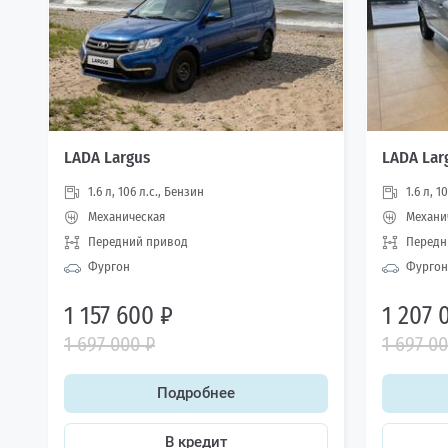
LADA Largus
LADA Lar
1.6 л, 106 л.с., Бензин
1.6 л, 1
Механическая
Механи
Передний привод
Передн
Фургон
Фургон
1 157 600 ₽
1 207 
1 697 000 ₽
1 697 0
Подробнее
В кредит