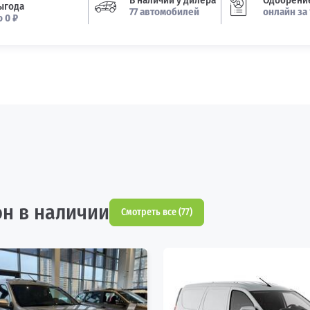
В наличии у дилера
Одобрение
ыгода
77 автомобилей
онлайн за 
о 0 ₽
он в наличии
Смотреть все (77)