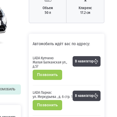
Объем
Клиренс
50 л
17.2 см
Автомобиль ждёт вас по адресу:
LADA Купчино
В навигатор
Малая Балканская ул.,
д.57
Позвонить
ТОМОБИЛЬ
LADA Парнас
В навигатор
ул. Меркурьева , д. 6 стр. 1
Позвонить