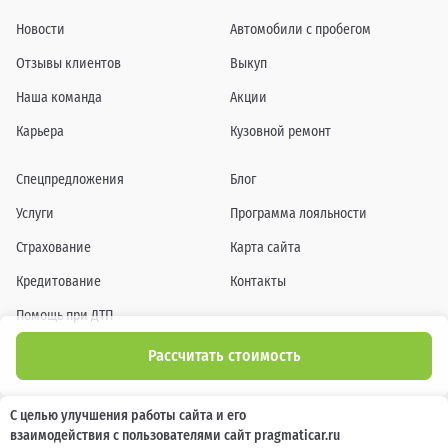
Новости
Автомобили с пробегом
Отзывы клиентов
Выкуп
Наша команда
Акции
Карьера
Кузовной ремонт
Спецпредложения
Блог
Услуги
Программа лояльности
Страхование
Карта сайта
Кредитование
Контакты
Помощь при ДТП
Рассчитать стоимость
Информация о технических характеристиках, составе комплектаций, цветовой
С целью улучшения работы сайта и его
гамме и стоимости автомобилей, а также действующих акциях, сроках и условиях
взаимодействия с пользователями сайт pragmaticar.ru
их проведения, указанных на сайте www.pragmaticar.ru, носит информационный