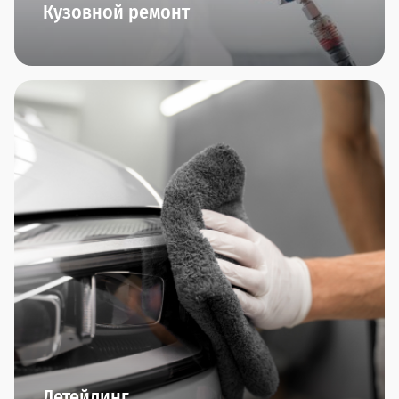
Кузовной ремонт
Кузовные работы любой сложности, работы с
алюминием, малярные работы (и даже
аэрография!), ремонт пластика, замена стекол,
полировка автомобиля - все это мы умеем и
можем делать в нашем центре малярно-кузовного
ремонта "Прагматика". Приезжайте. Вам
понравится.
Детейлинг