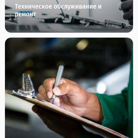
Техническое обслуживание и
ремонт
Мы начинаем заботиться о вашем автомобиле
сразу после того, как вы его приобрели.
В Прагматика мы приглашаем вас на ТО-0 через
полгода после приобретения автомобиля. Далее
вы сможете пройти плановое ТО и межсервисное
ТО.