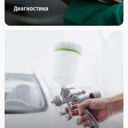
Диагностика
В наших дилерских центрах представлено
новейшее диагностическое оборудование.
Диагностика двигателя, подвески, КПП,
диагностика перед покупкой и компьютерная
диагностика - по итогам проведения мы
предоставим подробнейший отчет и сделаем
интересное предложение по ремонту, если это
понадобится.