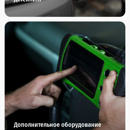
Комплексная мойка автомобиля, химчистка
салона,багажника, обезжиривание кузова,
очистка чистящей глиной, чистка и полировка
колёсных дисков,нанесение прогрессивных
защитных покрытий (нанокерамика, воск,
антидождь) - мы любим заботиться о внешнем
виде вашего автомобиля.
Дополнительное оборудование