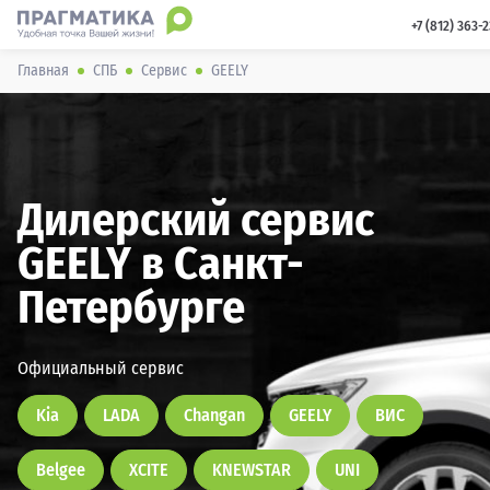
 +7 (812) 363-
Главная
СПБ
Сервис
GEELY
Дилерский сервис
GEELY в Санкт-
Петербурге
Официальный сервис
Kia
LADA
Changan
GEELY
ВИС
Belgee
XCITE
KNEWSTAR
UNI