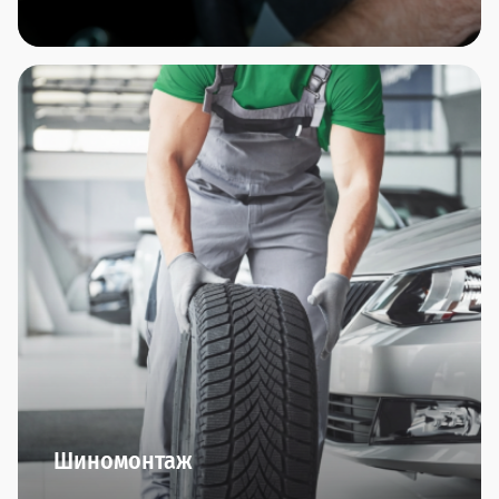
В автосалонах сети Прагматика вы найдете
дополнительное оборудование по всем
направлениям: охранные комплексы, защита
автомобиля, интерьер, комфорт, резина/диски,
тюнинг, экстерьер.
Оригинальные производители и гарантия
качества - это мы обещаем.
Шиномонтаж