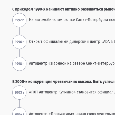
С приходом 1990-х начинают активно развиваться рын
На автомобильном рынке Санкт-Петербурга поя
Открыт официальный дилерский центр LADA в 
Автоцентр «Парнас» на севере Санкт-Петербур
В 2000-х конкуренция чрезвычайно высока. Быть успе
«ПЛТ Автоцентр Купчино» становится официаль
Автоцентр «Прагматика» начал свою деятельно