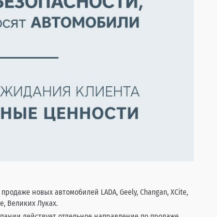
родаже новых автомобилей LADA, Geely, Changan, XCite,
е, Великих Луках.
мпании действует отдельное направление по продаже