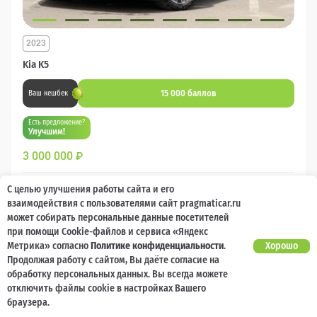
2023
Kia K5
15 000 баллов
Ваш кешбек
Есть предложение?
Улучшим!
3 000 000
₽
Бензин
Автомат
Передний
С целью улучшения работы сайта и его
взаимодействия с пользователями сайт pragmaticar.ru
может собирать персональные данные посетителей
Сравнить
при помощи Cookie-файлов и сервиса «Яндекс
Метрика» согласно
Политике конфиденциальности
.
Хорошо
Подробнее
Продолжая работу с сайтом, Вы даёте согласие на
обработку персональных данных. Вы всегда можете
отключить файлы cookie в настройках Вашего
Перезвоним за минуту
браузера.