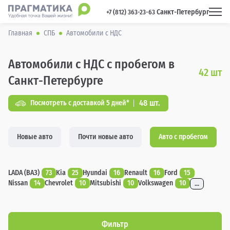
Санкт-Петербург
 +7 (812) 363-23-63 
Главная
СПБ
Автомобили с НДС
Автомобили с НДС с пробегом в
42
шт
Санкт-Петербурге
48 шт.
Посмотреть с доставкой 5 дней*
Новые авто
Почти новые авто
Авто с пробегом
LADA (ВАЗ)
73
Kia
25
Hyundai
16
Renault
16
Ford
15
Nissan
14
Chevrolet
10
Mitsubishi
10
Volkswagen
10
...
Фильтр