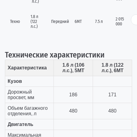
л.с.)
1.8 л
2 015
Техно
(122
Передний
6MT
7.5 л
000
л.с.)
Технические характеристики
1.6 л (106
1.8 л (122
Характеристика
л.с.), 5МТ
л.с.), 6MT
Кузов
Дорожный
186
171
просвет, мм
Объем багажного
480
480
отделения, л
Двигатель
Максимальная