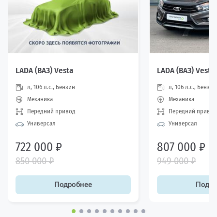
LADA (ВАЗ) Vesta
LADA (ВАЗ) Vesta
л, 106 л.с., Бензин
л, 106 л.с., Бензин
Механика
Механика
Передний привод
Передний привод
Универсал
Универсал
722 000 ₽
807 000 ₽
850 000 ₽
949 000 ₽
Подробнее
Подро