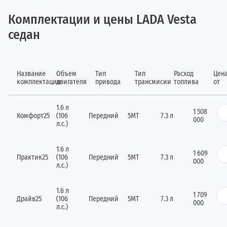
Комплектации и цены LADA Vesta
седан
Название
Объем
Тип
Тип
Расход
Цен
комплектации
двигателя
привода
трансмисии
топлива
от
1.6 л
1 508
Комфорт25
(106
Передний
5МТ
7.3 л
000
л.с.)
1.6 л
1 609
Практик25
(106
Передний
5MТ
7.3 л
000
л.с.)
1.6 л
1 709
Драйв25
(106
Передний
5МТ
7.3 л
000
л.с.)