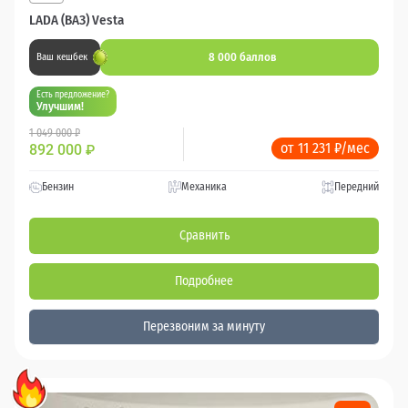
LADA (ВАЗ) Vesta
8 000 баллов
Ваш кешбек
Есть предложение?
Улучшим!
1 049 000 ₽
от 11 231 ₽/мес
892 000
₽
Бензин
Механика
Передний
Сравнить
Подробнее
Перезвоним за минуту