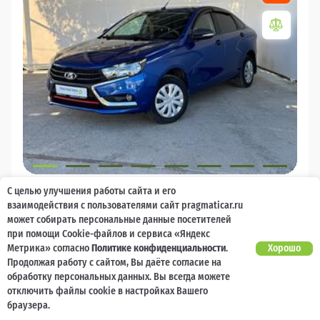
2021
С целью улучшения работы сайта и его
взаимодействия с пользователями сайт pragmaticar.ru
LADA (ВАЗ) Vesta
может собирать персональные данные посетителей
при помощи Cookie-файлов и сервиса «Яндекс
8 000 баллов
Ваш кешбек
Метрика» согласно
Политике конфиденциальности
.
Хорошо
Продолжая работу с сайтом, Вы даёте согласие на
1 055 000 ₽
обработку персональных данных. Вы всегда можете
от 11 231 ₽/мес
1 055 000
₽
отключить файлы cookie в настройках Вашего
браузера.
Бензин
Механика
Передний