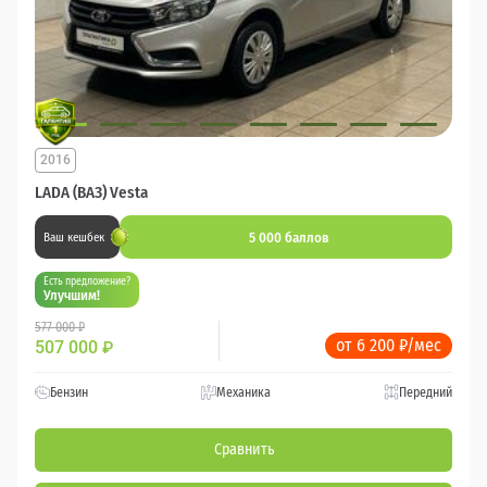
2016
LADA (ВАЗ) Vesta
5 000 баллов
Ваш кешбек
Есть предложение?
Улучшим!
577 000 ₽
от 6 200 ₽/мес
507 000
₽
Бензин
Механика
Передний
Сравнить