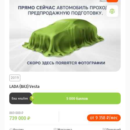
2019
LADA (ВАЗ) Vesta
5 000 баллов
Ваш кешбек
869 000 ₽
от 9 358 ₽/мес
739 000
₽