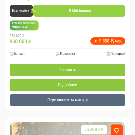
5 000 баллов
Ваш кешбек
Есть предложение?
Улучшим!
960 000 ₽
от 9 358 ₽/мес
960 000
₽
Бензин
Механика
Передний
Сравнить
Подробнее
Перезвоним за минуту
56 398 км