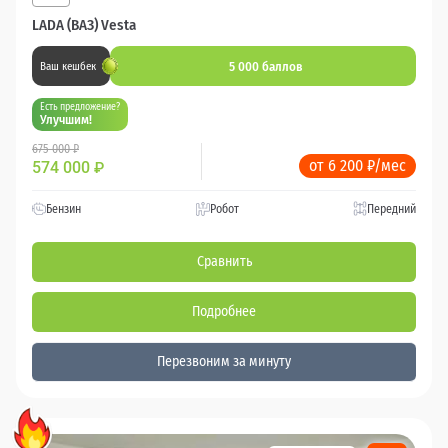
LADA (ВАЗ) Vesta
5 000 баллов
Ваш кешбек
Есть предложение?
Улучшим!
675 000 ₽
от 6 200 ₽/мес
574 000
₽
Бензин
Робот
Передний
Сравнить
Подробнее
Перезвоним за минуту