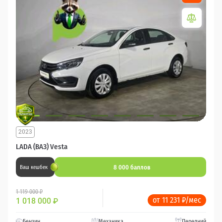
2023
LADA (ВАЗ) Vesta
8 000 баллов
Ваш кешбек
1 119 000 ₽
от 11 231 ₽/мес
1 018 000
₽
Бензин
Механика
Передний