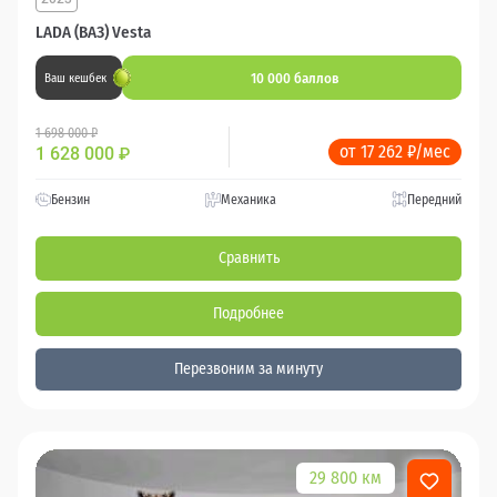
LADA (ВАЗ) Vesta
10 000 баллов
Ваш кешбек
1 698 000 ₽
от 17 262 ₽/мес
1 628 000
₽
Бензин
Механика
Передний
Сравнить
Подробнее
Перезвоним за минуту
29 800 км