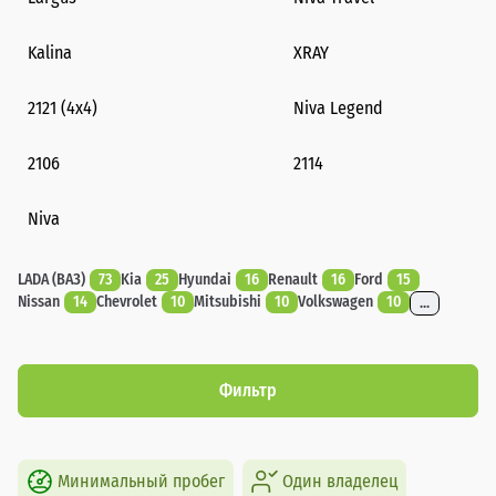
Kalina
XRAY
2121 (4x4)
Niva Legend
2106
2114
Niva
LADA (ВАЗ)
73
Kia
25
Hyundai
16
Renault
16
Ford
15
Nissan
14
Chevrolet
10
Mitsubishi
10
Volkswagen
10
...
Фильтр
Минимальный пробег
Один владелец