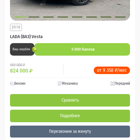
2018
LADA (ВАЗ) Vesta
5 000 баллов
Ваш кешбек
969 000 ₽
от 9 358 ₽/мес
824 000
₽
Бензин
Механика
Передний
Сравнить
Подробнее
Перезвоним за минуту