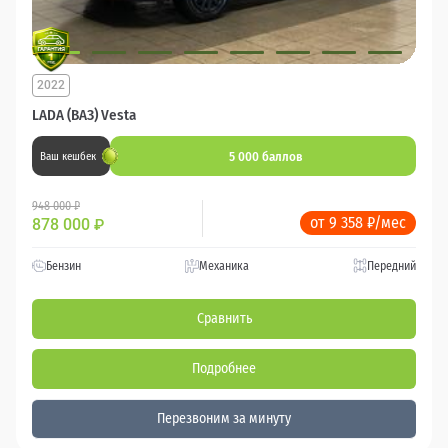
2022
LADA (ВАЗ) Vesta
5 000 баллов
Ваш кешбек
948 000 ₽
от 9 358 ₽/мес
878 000
₽
Бензин
Механика
Передний
Сравнить
Подробнее
Перезвоним за минуту