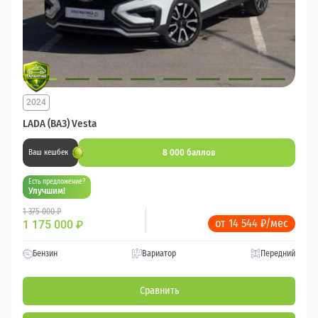
2024
LADA (ВАЗ) Vesta
8 000 баллов
Ваш кешбек
Есть предложение?
Улучшим!
1 375 000 ₽
от 14 544 ₽/мес
1 175 000
₽
Бензин
Вариатор
Передний
Сравнить