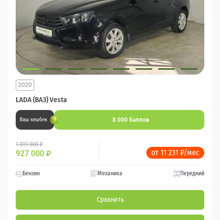
2020
LADA (ВАЗ) Vesta
8 000 баллов
Ваш кешбек
1 019 000 ₽
от 11 231 ₽/мес
927 000
₽
Бензин
Механика
Передний
Сравнить