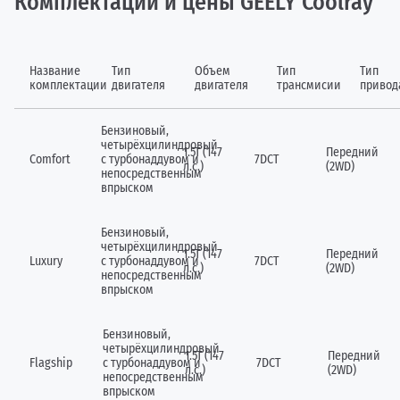
Комплектации и цены GEELY Coolray
Название
Тип
Объем
Тип
Тип
комплектации
двигателя
двигателя
трансмисии
привод
Бензиновый,
четырёхцилиндровый
1.5Т (147
Передний
Comfort
c турбонаддувом и
7DCT
л.с.)
(2WD)
непосредственным
впрыском
Бензиновый,
четырёхцилиндровый
1.5Т (147
Передний
Luxury
c турбонаддувом и
7DCT
л.с.)
(2WD)
непосредственным
впрыском
Бензиновый,
четырёхцилиндровый
1.5Т (147
Передний
Flagship
c турбонаддувом и
7DCT
л.с.)
(2WD)
непосредственным
впрыском