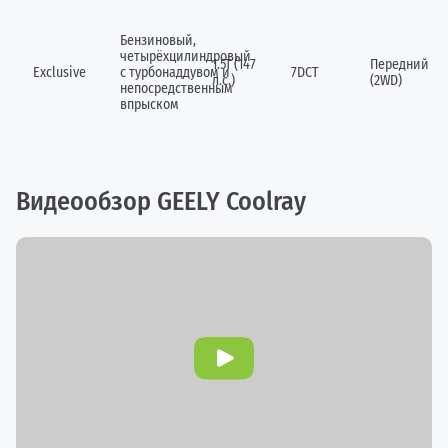
Бензиновый,
четырёхцилиндровый
1.5Т (147
Передний
Exclusive
c турбонаддувом и
7DCT
л.с.)
(2WD)
непосредственным
впрыском
Видеообзор GEELY Coolray