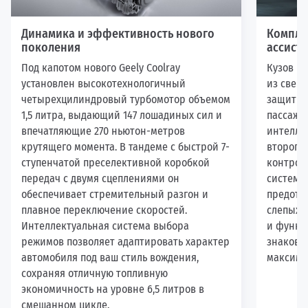
Динамика и эффективность нового
Компле
поколения
ассист
Под капотом нового Geely Coolray
Кузов кр
установлен высокотехнологичный
из свер
четырехцилиндровый турбомотор объемом
защитну
1,5 литра, выдающий 147 лошадиных сил и
пассажи
впечатляющие 270 ньютон-метров
интелле
крутящего момента. В тандеме с быстрой 7-
второго
ступенчатой преселективной коробкой
контрол
передач с двумя сцеплениями он
система
обеспечивает стремительный разгон и
предотв
плавное переключение скоростей.
слепых з
Интеллектуальная система выбора
и функц
режимов позволяет адаптировать характер
знаков 
автомобиля под ваш стиль вождения,
максима
сохраняя отличную топливную
экономичность на уровне 6,5 литров в
смешанном цикле.