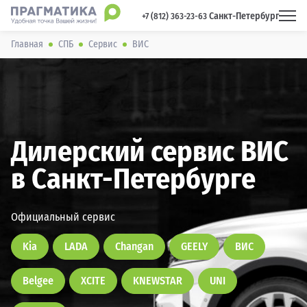
Санкт-Петербург
 +7 (812) 363-23-63 
Главная
СПБ
Сервис
ВИС
Дилерский сервис ВИС
в Санкт-Петербурге
Официальный сервис
Kia
LADA
Changan
GEELY
ВИС
Belgee
XCITE
KNEWSTAR
UNI