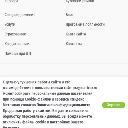
Карьера
Кузовной ремонт
Спецпредложения
Блог
Услуги
Программа лояльности
Страхование
Карта сайта
Кредитование
Контакты
Помощь при ДТП
Информация о технических характеристиках, составе комплектаций, цветовой
С целью улучшения работы сайта и его
гамме и стоимости автомобилей, а также действующих акциях, сроках и условиях
взаимодействия с пользователями сайт pragmaticar.ru
их проведения, указанных на сайте www.pragmaticar.ru, носит информационный
характер и ни при каких условиях не является публичной офертой,
может собирать персональные данные посетителей
определяемой положениями пунктом 2 статьи 437 Гражданского кодекса
при помощи Cookie-файлов и сервиса «Яндекс
Российской Федерации. Для получения подробной информации обращайтесь к
специалистам нашей компании.
Метрика» согласно
Политике конфиденциальности
.
Хорошо
Продолжая работу с сайтом, Вы даёте согласие на
© ПРАГМАТИКА, 2026
обработку персональных данных. Вы всегда можете
отключить файлы cookie в настройках Вашего
браузера.