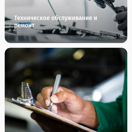
Техническое обслуживание и
ремонт
Мы начинаем заботиться о вашем автомобиле
сразу после того, как вы его приобрели.
В Прагматика мы приглашаем вас на ТО-0 через
полгода после приобретения автомобиля. Далее
вы сможете пройти плановое ТО и межсервисное
ТО.