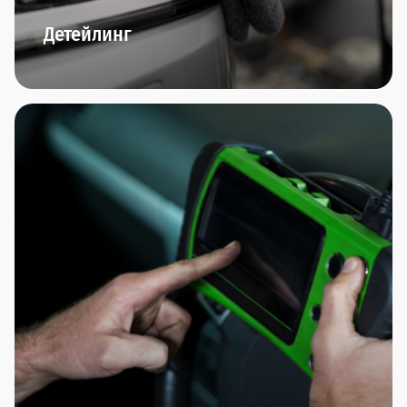
Детейлинг
Комплексная мойка автомобиля, химчистка
салона,багажника, обезжиривание кузова,
очистка чистящей глиной, чистка и полировка
колёсных дисков,нанесение прогрессивных
защитных покрытий (нанокерамика, воск,
антидождь) - мы любим заботиться о внешнем
виде вашего автомобиля.