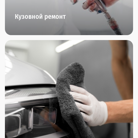
Кузовной ремонт
Кузовные работы любой сложности, работы с
алюминием, малярные работы (и даже
аэрография!), ремонт пластика, замена стекол,
полировка автомобиля - все это мы умеем и
можем делать в нашем центре малярно-кузовного
ремонта "Прагматика". Приезжайте. Вам
понравится.