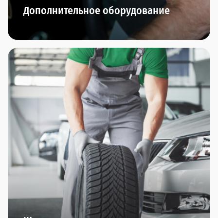
Дополнительное оборудование
В автосалонах сети Прагматика вы найдете
дополнительное оборудование по всем
направлениям: охранные комплексы, защита
автомобиля, интерьер, комфорт, резина/диски,
тюнинг, экстерьер.
Оригинальные производители и гарантия
качества - это мы обещаем.