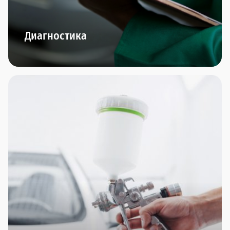
Диагностика
В наших дилерских центрах представлено
новейшее диагностическое оборудование.
Диагностика двигателя, подвески, КПП,
диагностика перед покупкой и компьютерная
диагностика - по итогам проведения мы
предоставим подробнейший отчет и сделаем
интересное предложение по ремонту, если это
понадобится.