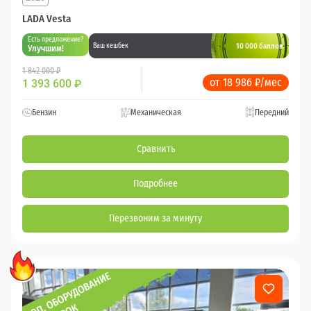
LADA Vesta
Есть предложение?
10 000 баллов
Ваш кешбек
Улучшим!
1 842 000 ₽
от 18 986 ₽/мес
1 393 600
₽
Бензин
Механическая
Передний
Сравнить
Подробнее
Перезвоним за минуту