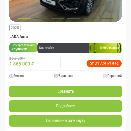
2025
LADA Aura
Есть предложение?
10 000 баллов
Ваш кешбек
Улучшим!
2 245 000 ₽
от 21 729 ₽/мес
1 865 000
₽
Бензин
Вариатор
Передний
Сравнить
Подробнее
Перезвоним за минуту