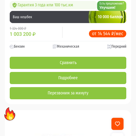
Есть предложение?
Гарантия 3 года или 100 тыс.км
Улучшим!
10 000 баллов
Ваш кешбек
1 324 000 ₽
от 14 544 ₽/мес
1 003 200
₽
Бензин
Механическая
Передний
Сравнить
Подробнее
Перезвоним за минуту