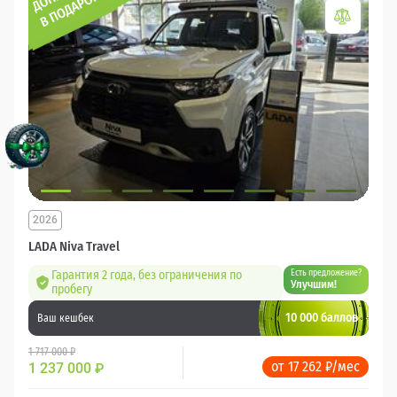
2026
LADA Niva Travel
Гарантия 2 года, без ограничения по
Есть предложение?
Улучшим!
пробегу
10 000 баллов
Ваш кешбек
1 717 000 ₽
от 17 262 ₽/мес
1 237 000
₽