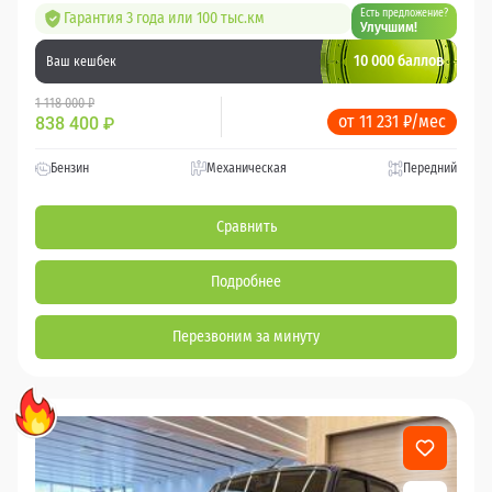
Есть предложение?
Гарантия 3 года или 100 тыс.км
Улучшим!
10 000 баллов
Ваш кешбек
1 118 000 ₽
от 11 231 ₽/мес
838 400
₽
Бензин
Механическая
Передний
Сравнить
Подробнее
Перезвоним за минуту