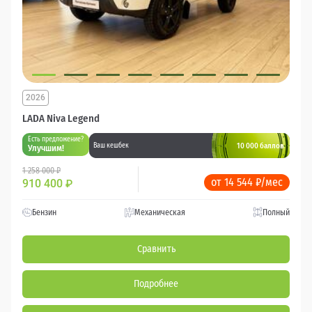
2026
LADA Niva Legend
Есть предложение?
10 000 баллов
Ваш кешбек
Улучшим!
1 258 000 ₽
от 14 544 ₽/мес
910 400
₽
Бензин
Механическая
Полный
Сравнить
Подробнее