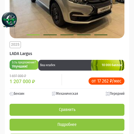
2025
LADA Largus
Есть предложение?
10 000 баллов
Ваш кешбек
Улучшим!
1 697 000 ₽
от 17 262 ₽/мес
1 207 000
₽
Бензин
Механическая
Передний
Сравнить
Подробнее