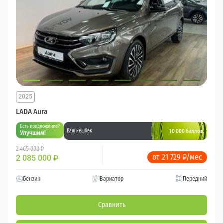
2025
LADA Aura
Есть предложение?
10 000 баллов
Ваш кешбек
Улучшим!
2 465 000 ₽
от 21 729 ₽/мес
2 085 000
₽
Бензин
Вариатор
Передний
Сравнить