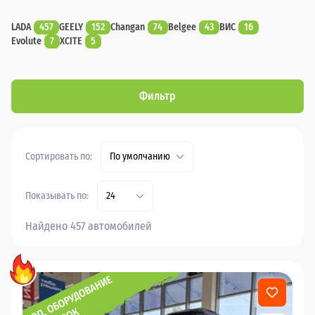
LADA
457
GEELY
152
Changan
74
Belgee
43
ВИС
16
Evolute
7
XCITE
5
Фильтр
Сортировать по:
По умолчанию
Показывать по:
24
Найдено 457 автомобилей