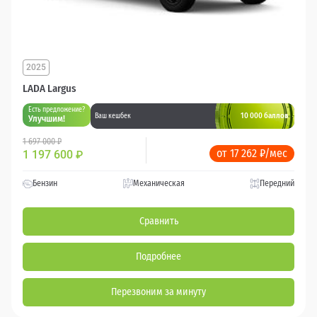
2025
LADA Largus
Есть предложение?
10 000 баллов
Ваш кешбек
Улучшим!
1 697 000 ₽
от 17 262 ₽/мес
1 197 600
₽
Бензин
Механическая
Передний
Сравнить
Подробнее
Перезвоним за минуту