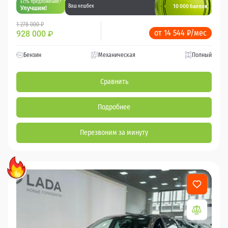
Есть предложение?
10 000 баллов
Ваш кешбек
Улучшим!
1 278 000 ₽
от 14 544 ₽/мес
928 000
₽
Бензин
Механическая
Полный
Сравнить
Подробнее
Перезвоним за минуту