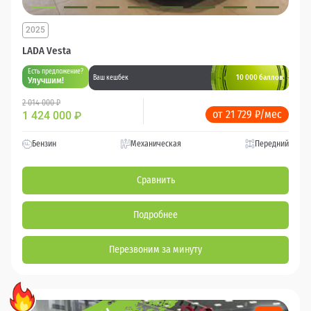
2025
LADA Vesta
Есть предложение?
10 000 баллов
Ваш кешбек
Улучшим!
2 014 000 ₽
от 21 729 ₽/мес
1 424 000
₽
Бензин
Механическая
Передний
Сравнить
Подробнее
Перезвоним за минуту