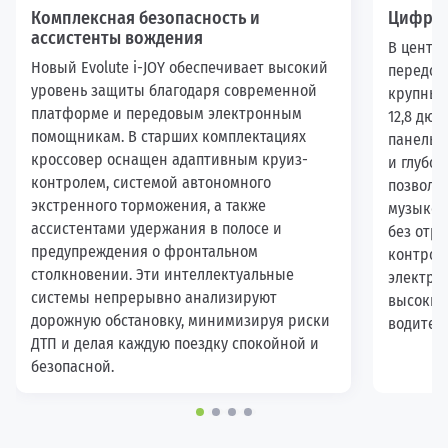
Комплексная безопасность и
Цифров
ассистенты вождения
В центре
Новый Evolute i-JOY обеспечивает высокий
передов
уровень защиты благодаря современной
крупным
платформе и передовым электронным
12,8 дю
помощникам. В старших комплектациях
панель.
кроссовер оснащен адаптивным круиз-
и глубо
контролем, системой автономного
позволяю
экстренного торможения, а также
музыкой
ассистентами удержания в полосе и
без отры
предупреждения о фронтальном
контрол
столкновении. Эти интеллектуальные
электро
системы непрерывно анализируют
высокий
дорожную обстановку, минимизируя риски
водителя
ДТП и делая каждую поездку спокойной и
безопасной.