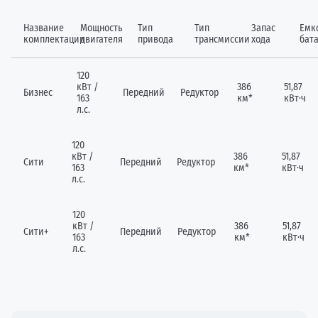
Название
Мощность
Тип
Тип
Запас
Емк
комплектации
двигателя
привода
трансмиссии
хода
бат
120
кВт /
386
51,87
Бизнес
Передний
Редуктор
163
км*
кВт·ч
л.с.
120
кВт /
386
51,87
Сити
Передний
Редуктор
163
км*
кВт·ч
л.с.
120
кВт /
386
51,87
Сити+
Передний
Редуктор
163
км*
кВт·ч
л.с.