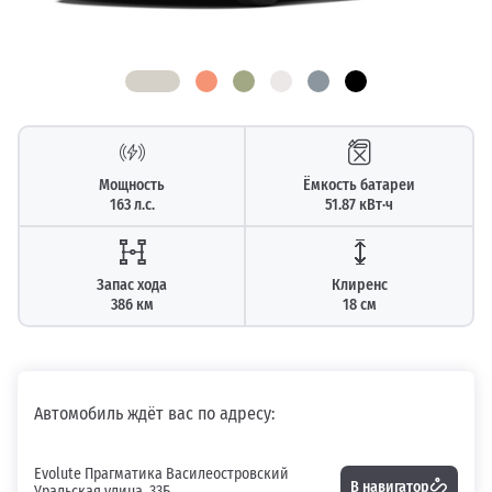
Мощность
Ёмкость батареи
163 л.с.
51.87 кВт⋅ч
Запас хода
Клиренс
386 км
18 см
Автомобиль ждёт вас по адресу:
Evolute Прагматика Василеостровский
В навигатор
Уральская улица, 33Б