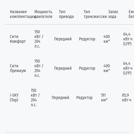
Название
Мощность
Тип
Тип
Запас
Ем
комплектации
двигателя
привода
трансмиссии
хода
ба
150
64,4
Сити
кВт /
400
Передний
Редуктор
кВт·ч
Комфорт
204
км*
(LFP)
л.с.
150
64,4
Сити
кВт /
400
Передний
Редуктор
кВт·ч
Премиум
204
км*
(LFP)
л.с.
150
i-SKY
кВт /
511
85,9
Передний
Редуктор
(Top)
204
км*
кВт·ч
л.с.