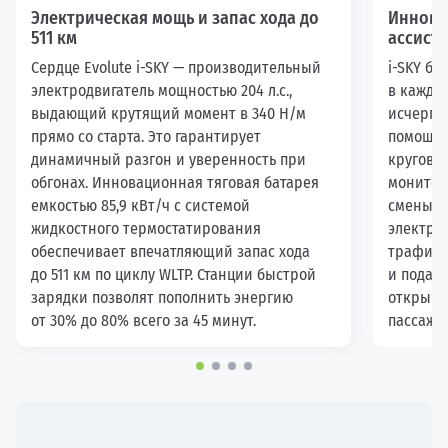
Электрическая мощь и запас хода до
Иннова
511 км
ассист
Сердце Evolute i-SKY — производительный
i-SKY бе
электродвигатель мощностью 204 л.с.,
в каждо
выдающий крутящий момент в 340 Н/м
исчерпы
прямо со старта. Это гарантирует
помощни
динамичный разгон и уверенность при
круговог
обгонах. Инновационная тяговая батарея
монитор
емкостью 85,9 кВт/ч с системой
смены п
жидкостного термостатирования
электро
обеспечивает впечатляющий запас хода
трафике
до 511 км по циклу WLTP. Станции быстрой
и подаст
зарядки позволят пополнить энергию
открыва
от 30% до 80% всего за 45 минут.
пассажир