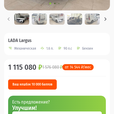
LADA Largus
Механическая
1.6 л.
90 л.с
Бензин
1 115 080
₽
1 576 080
₽
от 14 544 ₽/мес
Ваш кешбэк 10 000 баллов
Есть предложение?
Улучшим!