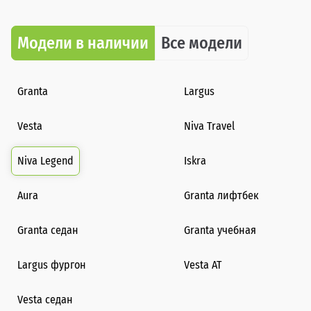
Модели в наличии
Все модели
Granta
Largus
Vesta
Niva Travel
Niva Legend
Iskra
Aura
Granta лифтбек
Granta седан
Granta учебная
Largus фургон
Vesta AT
Vesta седан