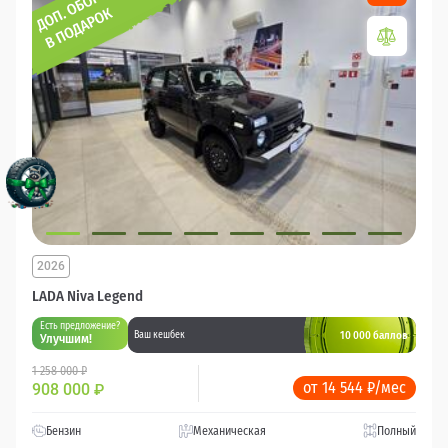
2026
LADA Niva Legend
Есть предложение?
10 000 баллов
Ваш кешбек
Улучшим!
1 258 000 ₽
от 14 544 ₽/мес
908 000
₽
Бензин
Механическая
Полный