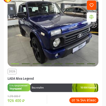
2026
LADA Niva Legend
Есть предложение?
10 000 баллов
Ваш кешбек
Улучшим!
1 278 000 ₽
от 14 544 ₽/мес
926 400
₽