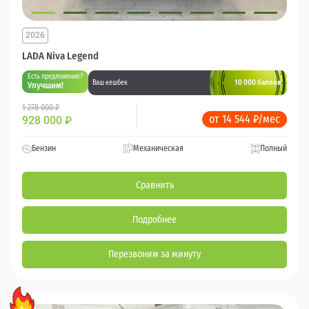
2026
LADA Niva Legend
Есть предложение?
10 000 баллов
Ваш кешбек
Улучшим!
1 278 000 ₽
от 14 544 ₽/мес
928 000
₽
Бензин
Механическая
Полный
Сравнить
Подробнее
Перезвоним за минуту