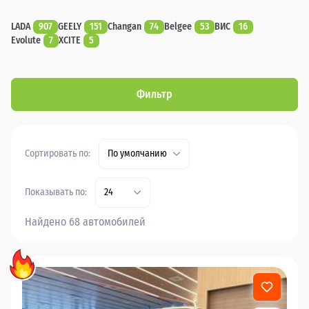
LADA
907
GEELY
151
Changan
74
Belgee
53
ВИС
16
Evolute
7
XCITE
5
Фильтр
Сортировать по:
По умолчанию
Показывать по:
24
Найдено 68 автомобилей