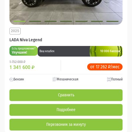
2025
LADA Niva Legend
Есть предложение?
10 000 баллов
Ваш кешбек
Улучшим!
1 752 000 ₽
от 17 262 ₽/мес
1 341 600
₽
Бензин
Механическая
Полный
Сравнить
Подробнее
Перезвоним за минуту