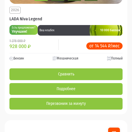
2026
LADA Niva Legend
Есть предложение?
10 000 баллов
Ваш кешбек
Улучшим!
1 278 000 ₽
от 14 544 ₽/мес
928 000
₽
Бензин
Механическая
Полный
Сравнить
Подробнее
Перезвоним за минуту