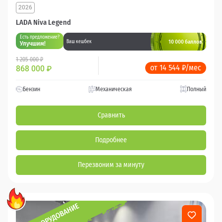
2026
LADA Niva Legend
Есть предложение?
10 000 баллов
Ваш кешбек
Улучшим!
1 205 000 ₽
от 14 544 ₽/мес
868 000
₽
Бензин
Механическая
Полный
Сравнить
Подробнее
Перезвоним за минуту