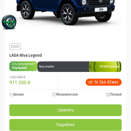
2026
LADA Niva Legend
Есть предложение?
10 000 баллов
Ваш кешбек
Улучшим!
1 259 000 ₽
от 14 544 ₽/мес
911 200
₽
Бензин
Механическая
Полный
Сравнить
Подробнее