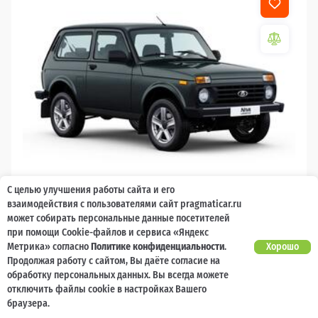
С целью улучшения работы сайта и его
2026
взаимодействия с пользователями сайт pragmaticar.ru
может собирать персональные данные посетителей
LADA Niva Legend
при помощи Cookie-файлов и сервиса «Яндекс
Метрика» согласно
Политике конфиденциальности
.
Хорошо
10 000 баллов
Ваш кешбек
Продолжая работу с сайтом, Вы даёте согласие на
обработку персональных данных. Вы всегда можете
1 119 000 ₽
от 11 231 ₽/мес
799 200
отключить файлы cookie в настройках Вашего
₽
браузера.