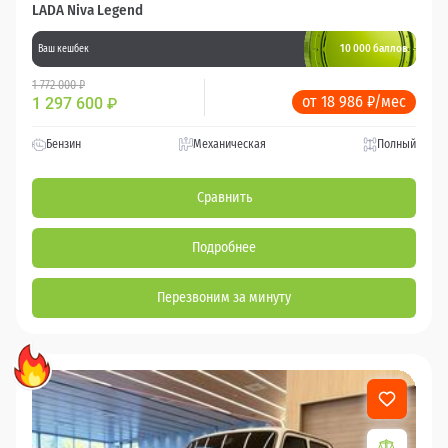
LADA Niva Legend
10 000 баллов
Ваш кешбек
1 772 000 ₽
от 18 986 ₽/мес
1 297 600
₽
Бензин
Механическая
Полный
Сравнить
Подробнее
Перезвоним за минуту