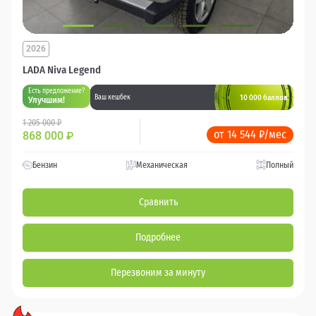
2026
LADA Niva Legend
Есть предложение?
10 000 баллов
Ваш кешбек
Улучшим!
1 205 000 ₽
от 14 544 ₽/мес
868 000
₽
Бензин
Механическая
Полный
Сравнить
Подробнее
Перезвоним за минуту