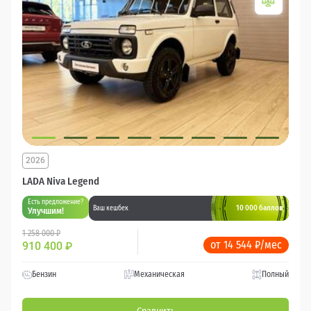
2026
LADA Niva Legend
Есть предложение?
10 000 баллов
Ваш кешбек
Улучшим!
1 258 000 ₽
от 14 544 ₽/мес
910 400
₽
Бензин
Механическая
Полный