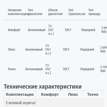
Название
Тип
Объем
Тип
Тип
комплектации
двигателя
двигателя
трансмисии
привода
1.5
2 59
Комфорт
Бензиновый
(147
7DCT
Передний
900
л.с.)
1.5
2 619
Люкс
Бензиновый
(147
7DCT
Передний
900
л.с.)
1.5
2 719
Техно
Бензиновый
(147
7DCT
Передний
900
л.с.)
Технические характеристики
Комплектации
Комфорт
Люкс
Техно
Силовой агрегат