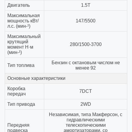
Двигатель
1.5T
Максимальная
мощность кВт/
147/5500
л.с. (мин-¹)
Максимальный
крутящий
280/1500-3700
момент Н·м
(мин-¹)
Бензин с октановым числом не
Тип топлива
менее 92
Основные характеристики
Коробка
7DCT
передач
Тип привода
2WD
Независимая, типа Макферсон, с
гидравлическими
Передняя
телескопическими
подвеска
амортизаторами, со