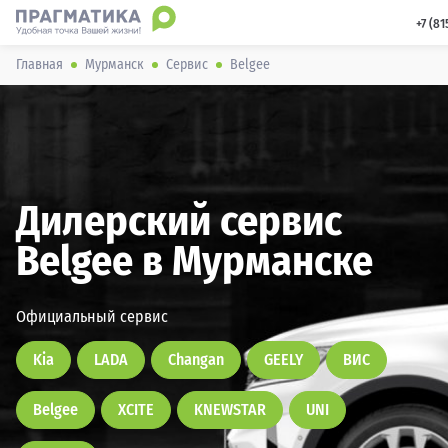
 +7 (8
Главная
Мурманск
Сервис
Belgee
Дилерский сервис
Belgee в Мурманске
Официальный сервис
Kia
LADA
Changan
GEELY
ВИС
Belgee
XCITE
KNEWSTAR
UNI