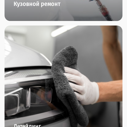
Кузовной ремонт
Кузовные работы любой сложности, работы с
алюминием, малярные работы (и даже
аэрография!), ремонт пластика, замена стекол,
полировка автомобиля - все это мы умеем и
можем делать в нашем центре малярно-кузовного
ремонта "Прагматика". Приезжайте. Вам
понравится.
Детейлинг