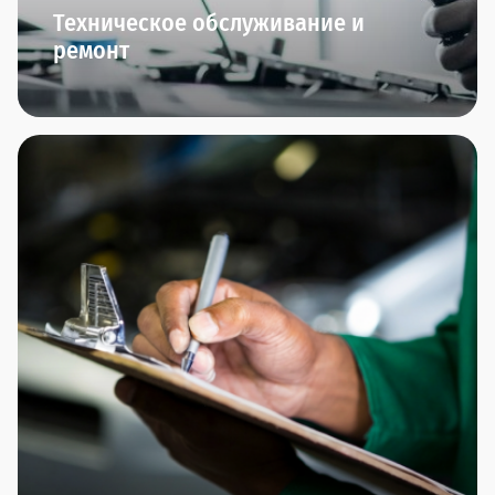
Техническое обслуживание и
ремонт
Мы начинаем заботиться о вашем автомобиле
сразу после того, как вы его приобрели.
В Прагматика мы приглашаем вас на ТО-0 через
полгода после приобретения автомобиля. Далее
вы сможете пройти плановое ТО и межсервисное
ТО.