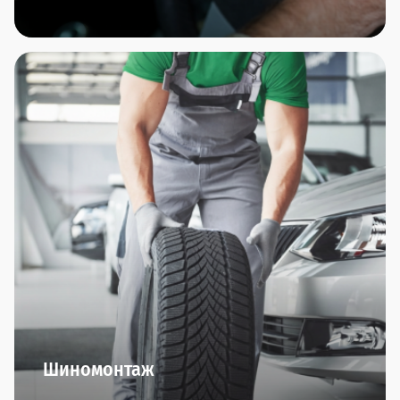
В автосалонах сети Прагматика вы найдете
дополнительное оборудование по всем
направлениям: охранные комплексы, защита
автомобиля, интерьер, комфорт, резина/диски,
тюнинг, экстерьер.
Оригинальные производители и гарантия
качества - это мы обещаем.
Шиномонтаж