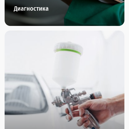
Диагностика
В наших дилерских центрах представлено
новейшее диагностическое оборудование.
Диагностика двигателя, подвески, КПП,
диагностика перед покупкой и компьютерная
диагностика - по итогам проведения мы
предоставим подробнейший отчет и сделаем
интересное предложение по ремонту, если это
понадобится.