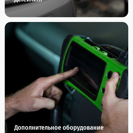
Комплексная мойка автомобиля, химчистка
салона,багажника, обезжиривание кузова,
очистка чистящей глиной, чистка и полировка
колёсных дисков,нанесение прогрессивных
защитных покрытий (нанокерамика, воск,
антидождь) - мы любим заботиться о внешнем
виде вашего автомобиля.
Дополнительное оборудование