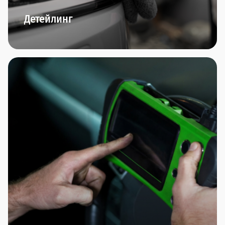
Детейлинг
Комплексная мойка автомобиля, химчистка
салона,багажника, обезжиривание кузова,
очистка чистящей глиной, чистка и полировка
колёсных дисков,нанесение прогрессивных
защитных покрытий (нанокерамика, воск,
антидождь) - мы любим заботиться о внешнем
виде вашего автомобиля.