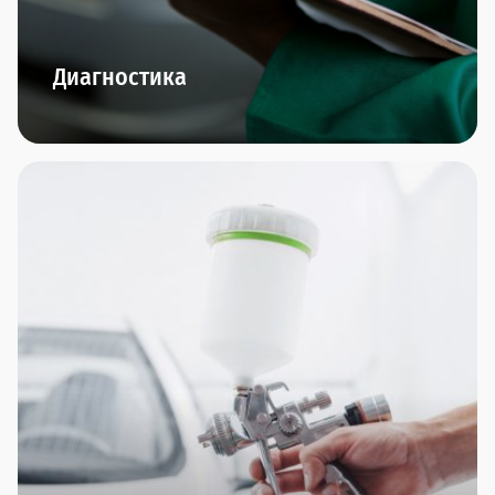
Диагностика
В наших дилерских центрах представлено
новейшее диагностическое оборудование.
Диагностика двигателя, подвески, КПП,
диагностика перед покупкой и компьютерная
диагностика - по итогам проведения мы
предоставим подробнейший отчет и сделаем
интересное предложение по ремонту, если это
понадобится.