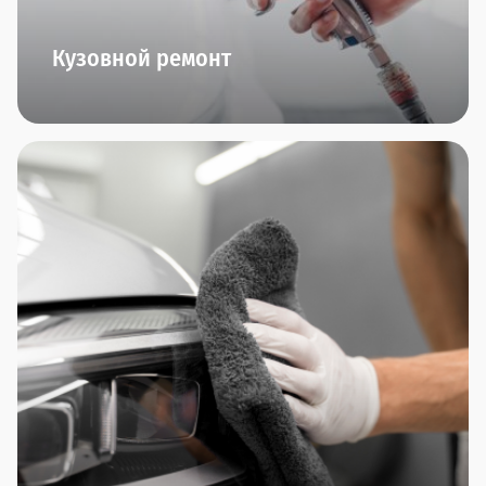
Кузовной ремонт
Кузовные работы любой сложности, работы с
алюминием, малярные работы (и даже
аэрография!), ремонт пластика, замена стекол,
полировка автомобиля - все это мы умеем и
можем делать в нашем центре малярно-кузовного
ремонта "Прагматика". Приезжайте. Вам
понравится.