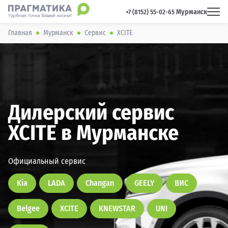
Мурманск
 +7 (8152) 55-02-65 
Главная
Мурманск
Сервис
XCITE
Дилерский сервис
XCITE в Мурманске
Официальный сервис
Kia
LADA
Changan
GEELY
ВИС
Belgee
XCITE
KNEWSTAR
UNI