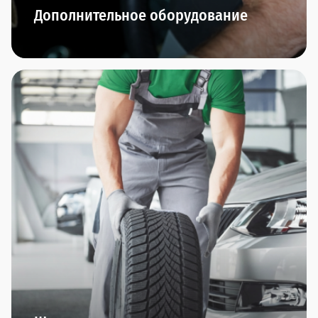
Дополнительное оборудование
В автосалонах сети Прагматика вы найдете
дополнительное оборудование по всем
направлениям: охранные комплексы, защита
автомобиля, интерьер, комфорт, резина/диски,
тюнинг, экстерьер.
Оригинальные производители и гарантия
качества - это мы обещаем.