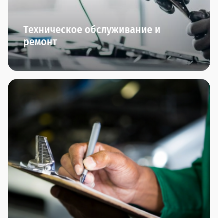
Техническое обслуживание и
ремонт
Мы начинаем заботиться о вашем автомобиле
сразу после того, как вы его приобрели.
В Прагматика мы приглашаем вас на ТО-0 через
полгода после приобретения автомобиля. Далее
вы сможете пройти плановое ТО и межсервисное
ТО.