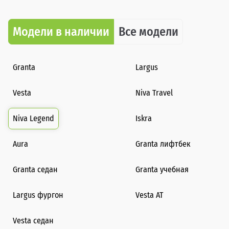
Модели в наличии
Все модели
Granta
Largus
Vesta
Niva Travel
Niva Legend
Iskra
Aura
Granta лифтбек
Granta седан
Granta учебная
Largus фургон
Vesta AT
Vesta седан