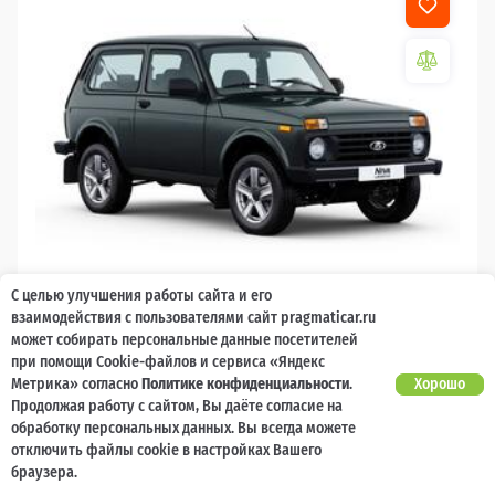
С целью улучшения работы сайта и его
2026
взаимодействия с пользователями сайт pragmaticar.ru
может собирать персональные данные посетителей
LADA Niva Legend
при помощи Cookie-файлов и сервиса «Яндекс
Метрика» согласно
Политике конфиденциальности
.
Хорошо
10 000 баллов
Ваш кешбек
Продолжая работу с сайтом, Вы даёте согласие на
обработку персональных данных. Вы всегда можете
1 119 000 ₽
от 11 231 ₽/мес
799 200
отключить файлы cookie в настройках Вашего
₽
браузера.