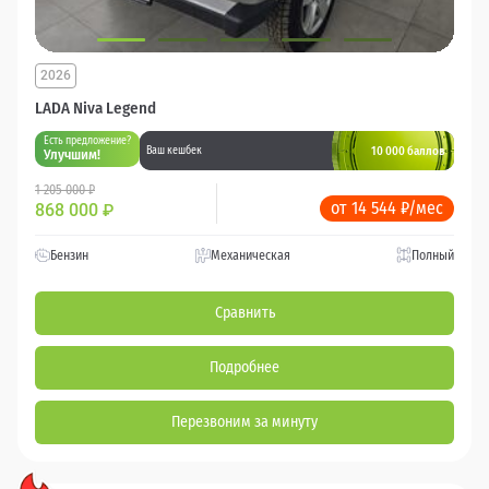
2026
LADA Niva Legend
Есть предложение?
10 000 баллов
Ваш кешбек
Улучшим!
1 205 000 ₽
от 14 544 ₽/мес
868 000
₽
Бензин
Механическая
Полный
Сравнить
Подробнее
Перезвоним за минуту