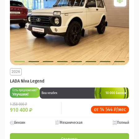
2026
LADA Niva Legend
Есть предложение?
10 000 баллов
Ваш кешбек
Улучшим!
1 258 000 ₽
от 14 544 ₽/мес
910 400
₽
Бензин
Механическая
Полный