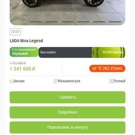
2025
LADA Niva Legend
Есть предложение?
10 000 баллов
Ваш кешбек
Улучшим!
1 752 000 ₽
от 17 262 ₽/мес
1 341 600
₽
Бензин
Механическая
Полный
Сравнить
Подробнее
Перезвоним за минуту