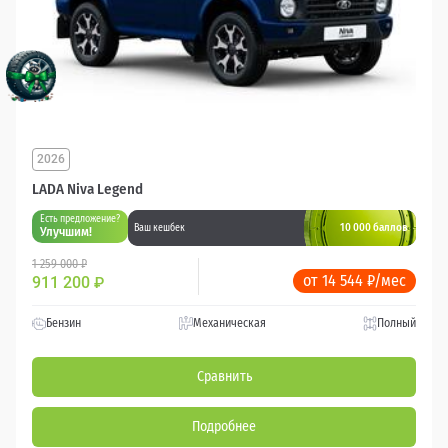
2026
LADA Niva Legend
Есть предложение?
10 000 баллов
Ваш кешбек
Улучшим!
1 259 000 ₽
от 14 544 ₽/мес
911 200
₽
Бензин
Механическая
Полный
Сравнить
Подробнее