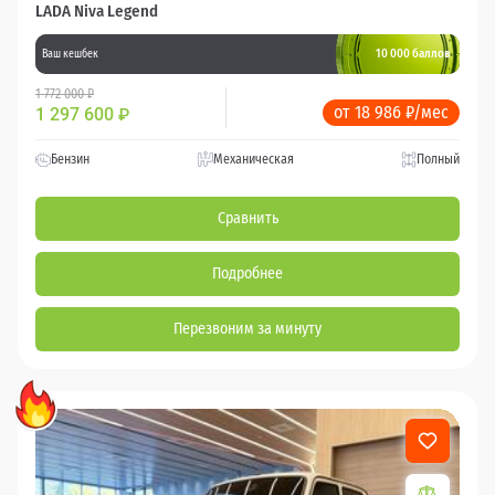
LADA Niva Legend
10 000 баллов
Ваш кешбек
1 772 000 ₽
от 18 986 ₽/мес
1 297 600
₽
Бензин
Механическая
Полный
Сравнить
Подробнее
Перезвоним за минуту