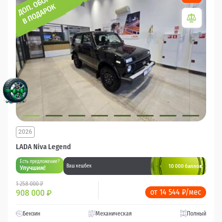
2026
LADA Niva Legend
Есть предложение?
10 000 баллов
Ваш кешбек
Улучшим!
1 258 000 ₽
от 14 544 ₽/мес
908 000
₽
Бензин
Механическая
Полный