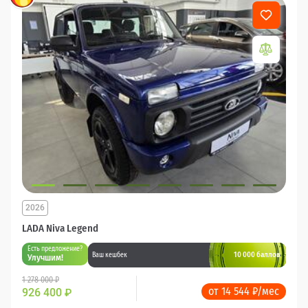
2026
LADA Niva Legend
Есть предложение?
10 000 баллов
Ваш кешбек
Улучшим!
1 278 000 ₽
от 14 544 ₽/мес
926 400
₽