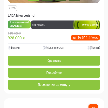
2026
LADA Niva Legend
Есть предложение?
10 000 баллов
Ваш кешбек
Улучшим!
1 278 000 ₽
от 14 544 ₽/мес
928 000
₽
Бензин
Механическая
Полный
Сравнить
Подробнее
Перезвоним за минуту