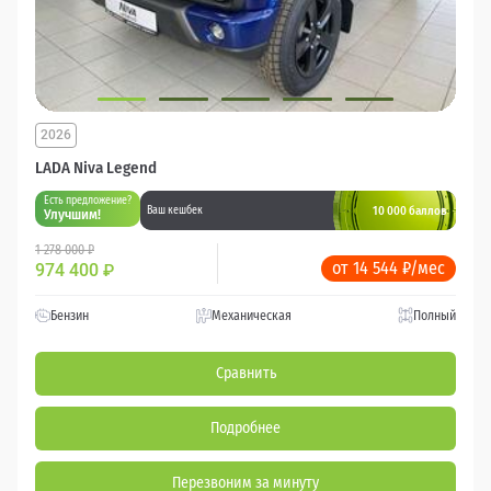
2026
LADA Niva Legend
Есть предложение?
10 000 баллов
Ваш кешбек
Улучшим!
1 278 000 ₽
от 14 544 ₽/мес
974 400
₽
Бензин
Механическая
Полный
Сравнить
Подробнее
Перезвоним за минуту