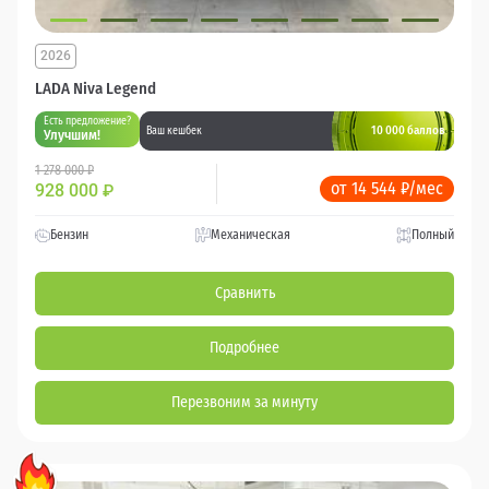
2026
LADA Niva Legend
Есть предложение?
10 000 баллов
Ваш кешбек
Улучшим!
1 278 000 ₽
от 14 544 ₽/мес
928 000
₽
Бензин
Механическая
Полный
Сравнить
Подробнее
Перезвоним за минуту