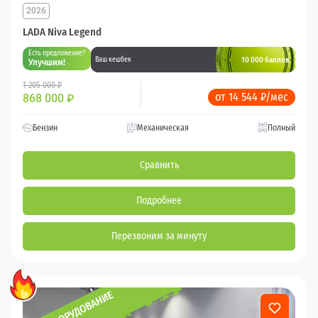
2026
LADA Niva Legend
Есть предложение?
10 000 баллов
Ваш кешбек
Улучшим!
1 205 000 ₽
от 14 544 ₽/мес
868 000
₽
Бензин
Механическая
Полный
Сравнить
Подробнее
Перезвоним за минуту