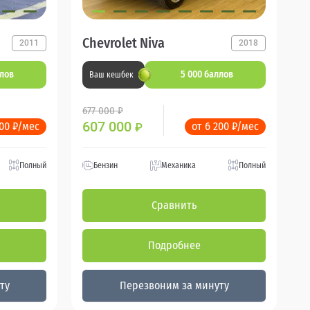
Chevrolet Niva
2011
2018
ллов
5 000 баллов
Ваш кешбек
677 000 ₽
607 000
200 ₽/мес
от 6 200 ₽/мес
₽
Полный
Бензин
Механика
Полный
Сравнить
Подробнее
ту
Перезвоним за минуту