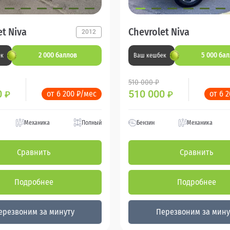
et Niva
Chevrolet Niva
2012
2 000 баллов
5 000 ба
ек
Ваш кешбек
510 000 ₽
0
510 000
от 6 200 ₽/мес
от 6 
₽
₽
Механика
Полный
Бензин
Механика
Сравнить
Сравнить
Подробнее
Подробнее
ерезвоним за минуту
Перезвоним за мину