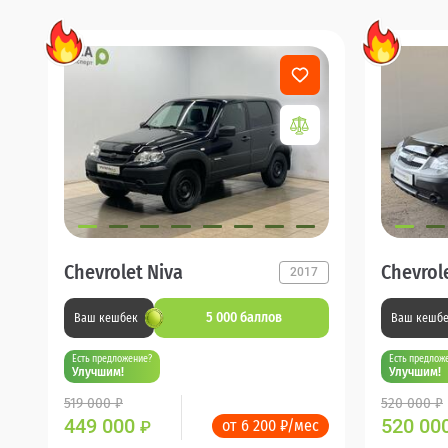
Chevrolet Niva
Chevrol
2017
5 000 баллов
Ваш кешбек
Ваш кешб
Есть предложение?
Есть предлож
Улучшим!
Улучшим!
519 000 ₽
520 000 ₽
449 000
520 00
от 6 200 ₽/мес
₽