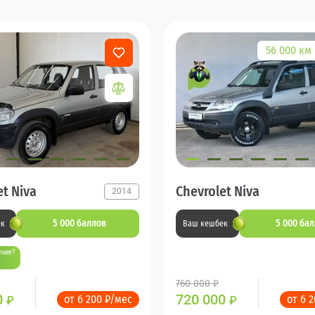
56 000 км
et Niva
Chevrolet Niva
2014
5 000 баллов
5 000 ба
ек
Ваш кешбек
ение?
760 000 ₽
0
720 000
от 6 200 ₽/мес
от 6 
₽
₽