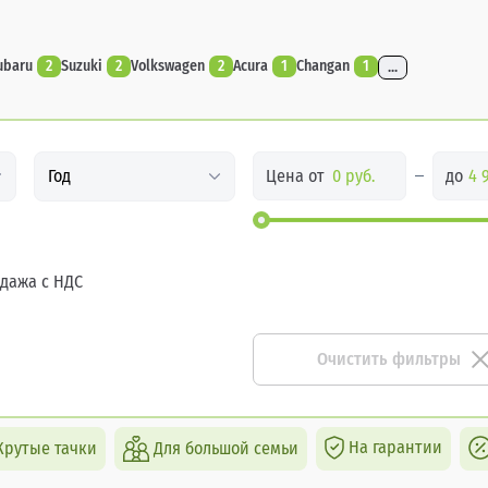
ubaru
2
Suzuki
2
Volkswagen
2
Acura
1
Changan
1
...
Цена от
до
Год
дажа с НДС
Очистить фильтры
На гарантии
Крутые тачки
Для большой семьи