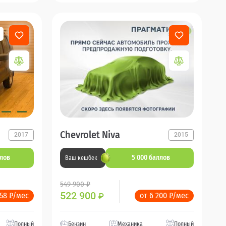
Chevrolet Niva
2017
2015
ллов
5 000 баллов
Ваш кешбек
549 900 ₽
522 900
358 ₽/мес
от 6 200 ₽/мес
₽
Полный
Бензин
Механика
Полный