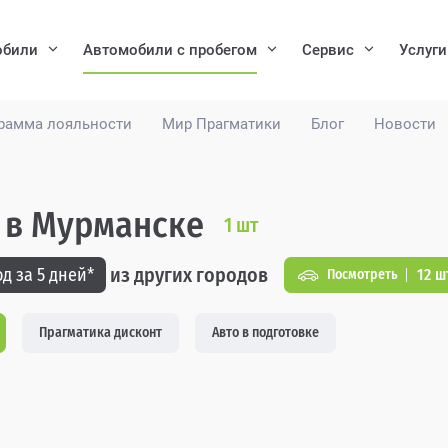
обили
Автомобили с пробегом
Сервис
Услуги
рамма лояльности
Мир Прагматики
Блог
Новости
м в Мурманске
1
шт
из других городов
д за 5 дней*
12 ш
Посмотреть
Прагматика дисконт
Авто в подготовке