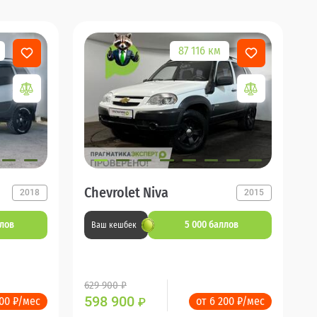
87 116 км
Chevrolet Niva
2018
2015
ллов
5 000 баллов
Ваш кешбек
629 900 ₽
598 900
200 ₽/мес
от 6 200 ₽/мес
₽