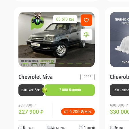
83 610 км
Chevrolet Niva
Chevrol
2005
2 000 баллов
Ваш кешбек
Ваш кешб
239 900 ₽
400 000 ₽
227 900
330 00
от 6 200 ₽/мес
₽
Бензин
Механика
Полный
Бензин