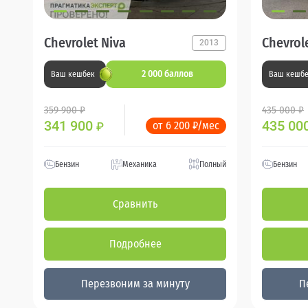
Chevrolet Niva
Chevrol
2013
2 000 баллов
Ваш кешбек
Ваш кешб
359 900 ₽
435 000 ₽
341 900
435 00
от 6 200 ₽/мес
₽
Бензин
Механика
Полный
Бензин
Сравнить
Подробнее
Перезвоним за минуту
П