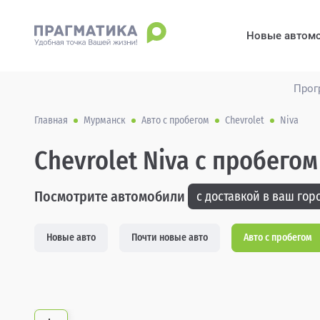
Новые автом
Прог
Главная
Мурманск
Авто с пробегом
Chevrolet
Niva
Chevrolet Niva с пробего
Посмотрите автомобили
с доставкой в ваш горо
Новые авто
Почти новые авто
Авто с пробегом