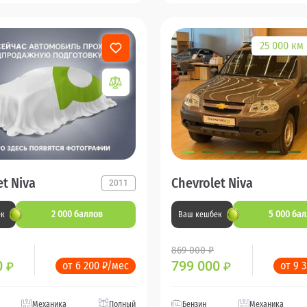
25 000 км
et Niva
Chevrolet Niva
2011
2 000 баллов
5 000 ба
ек
Ваш кешбек
869 000 ₽
0
799 000
от 6 200 ₽/мес
от 9 
₽
₽
Механика
Полный
Бензин
Механика