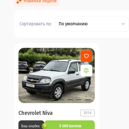
Новинки недели
Сортировать по:
По умолчанию
Chevrolet Niva
2016
5 000 баллов
Ваш кешбек