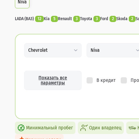
Niva
LADA (ВАЗ)
12
Kia
5
Renault
3
Toyota
3
Ford
2
Skoda
2
S
Chevrolet
Niva
Показать все
В кредит
Про
параметры
Минимальный пробег
Один владелец