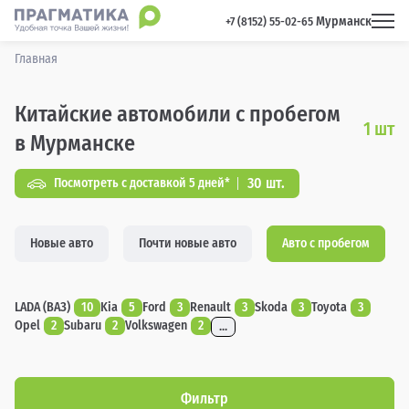
Мурманск
 +7 (8152) 55-02-65 
Главная
Китайские автомобили с пробегом
1
шт
в Мурманске
30 шт.
Посмотреть с доставкой 5 дней*
Новые авто
Почти новые авто
Авто с пробегом
LADA (ВАЗ)
10
Kia
5
Ford
3
Renault
3
Skoda
3
Toyota
3
Opel
2
Subaru
2
Volkswagen
2
...
Фильтр