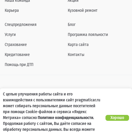
Наша команда
Акции
Карьера
Кузовной ремонт
Спецпредложения
Блог
Услуги
Программа лояльности
Страхование
Карта сайта
Кредитование
Контакты
Помощь при ДТП
Информация о технических характеристиках, составе комплектаций, цветовой
С целью улучшения работы сайта и его
гамме и стоимости автомобилей, а также действующих акциях, сроках и условиях
взаимодействия с пользователями сайт pragmaticar.ru
их проведения, указанных на сайте www.pragmaticar.ru, носит информационный
характер и ни при каких условиях не является публичной офертой,
может собирать персональные данные посетителей
определяемой положениями пунктом 2 статьи 437 Гражданского кодекса
при помощи Cookie-файлов и сервиса «Яндекс
Российской Федерации. Для получения подробной информации обращайтесь к
специалистам нашей компании.
Метрика» согласно
Политике конфиденциальности
.
Хорошо
Продолжая работу с сайтом, Вы даёте согласие на
© ПРАГМАТИКА, 2026
обработку персональных данных. Вы всегда можете