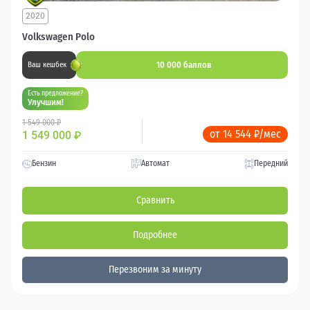
2020
Volkswagen Polo
10 000 баллов
Ваш кешбек
Есть предложение?
Улучшим!
1 549 000 ₽
от 14 544 ₽/мес
1 549 000
₽
Бензин
Автомат
Передний
Сравнить
Подробнее
Перезвоним за минуту