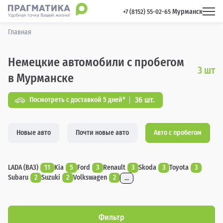
Мурманск
 +7 (8152) 55-02-65 
Главная
Немецкие автомобили с пробегом
3
шт
в Мурманске
36 шт.
Посмотреть с доставкой 5 дней*
Новые авто
Почти новые авто
Авто с пробегом
LADA (ВАЗ)
11
Kia
5
Ford
3
Renault
3
Skoda
3
Toyota
3
Subaru
2
Suzuki
2
Volkswagen
2
...
Фильтр