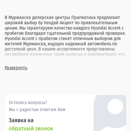
В Мурманске дилерские центры Прагматика предлагают
широкий выбор бу Хендай Акцент по привлекательным
ценам. Мы гарантируем качество каждого Hyundai Accent с
пробегом благодаря тщательной предпродажной проверке.
Hyundai Accent с пробегом станет отличным выбором для
жителей Мурманска, ищущих надежный автомобиль по
доступной цене. В нашем ассортименте представлены
автомобили различных годов выпуска и комплектаций, что
позволяет каждому клиенту найти идеальный вариант под
свои нужды. Выбор подержанного Hyundai Accent в
Развернуть
Прагматика в Мурманске — это возможность приобрести
проверенный автомобиль, который обеспечит комфорт и
уверенность в каждой поездке.
Остались вопросы?
Мы с радостью ответим Вам
Заявка на
обратный звонок