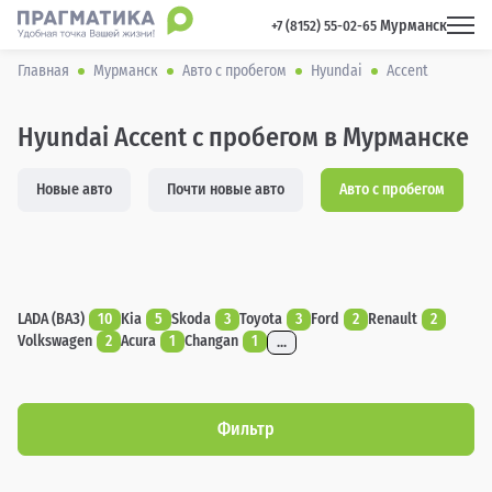
Мурманск
 +7 (8152) 55-02-65 
Главная
Мурманск
Авто с пробегом
Hyundai
Accent
Hyundai Accent с пробегом в Мурманске
Новые авто
Почти новые авто
Авто с пробегом
LADA (ВАЗ)
10
Kia
5
Skoda
3
Toyota
3
Ford
2
Renault
2
Volkswagen
2
Acura
1
Changan
1
...
Фильтр