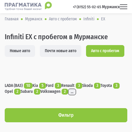
Мурманск
 +7 (8152) 55-02-65 
Главная
Мурманск
Авто с пробегом
Infiniti
EX
Infiniti EX с пробегом в Мурманске
Новые авто
Почти новые авто
Авто с пробегом
LADA (ВАЗ)
10
Kia
5
Ford
3
Renault
3
Skoda
3
Toyota
3
Opel
2
Subaru
2
Volkswagen
2
...
Фильтр