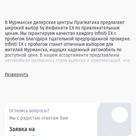
В Мурманске дилерские центры Прагматика предлагают
широкий выбор бу Инфинити EX по привлекательным
ценам. Мы гарантируем качество каждого Infiniti EX с
пробегом благодаря тщательной предпродажной проверке.
Infiniti EX с пробегом станет отличным выбором для
жителей Мурманска, ищущих надежный автомобиль по
доступной цене. В нашем ассортименте представлены
автомобили различных годов выпуска и комплектаций, что
позволяет каждому клиенту найти идеальный вариант под
свои нужды. Выбор подержанного Infiniti EX в Прагматика в
Развернуть
Мурманске — это возможность приобрести проверенный
автомобиль, который обеспечит комфорт и уверенность в
каждой поездке.
Остались вопросы?
Мы с радостью ответим Вам
Заявка на