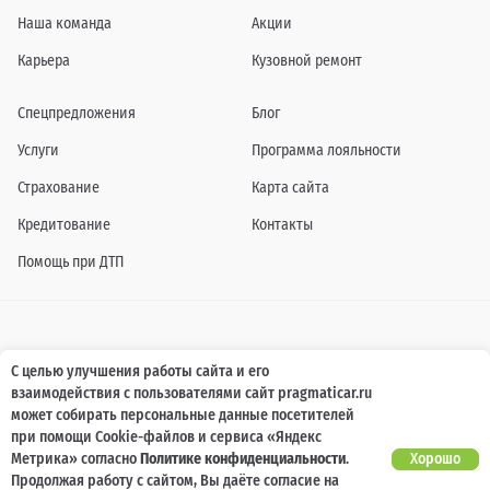
Наша команда
Акции
Карьера
Кузовной ремонт
Спецпредложения
Блог
Услуги
Программа лояльности
Страхование
Карта сайта
Кредитование
Контакты
Помощь при ДТП
Информация о технических характеристиках, составе комплектаций, цветовой
С целью улучшения работы сайта и его
гамме и стоимости автомобилей, а также действующих акциях, сроках и условиях
взаимодействия с пользователями сайт pragmaticar.ru
их проведения, указанных на сайте www.pragmaticar.ru, носит информационный
характер и ни при каких условиях не является публичной офертой,
может собирать персональные данные посетителей
определяемой положениями пунктом 2 статьи 437 Гражданского кодекса
при помощи Cookie-файлов и сервиса «Яндекс
Российской Федерации. Для получения подробной информации обращайтесь к
специалистам нашей компании.
Метрика» согласно
Политике конфиденциальности
.
Хорошо
Продолжая работу с сайтом, Вы даёте согласие на