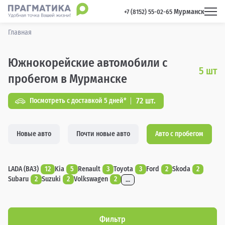
Мурманск
 +7 (8152) 55-02-65 
Главная
Южнокорейские автомобили с
5
шт
пробегом в Мурманске
72 шт.
Посмотреть с доставкой 5 дней*
Новые авто
Почти новые авто
Авто с пробегом
LADA (ВАЗ)
12
Kia
5
Renault
3
Toyota
3
Ford
2
Skoda
2
Subaru
2
Suzuki
2
Volkswagen
2
...
Фильтр