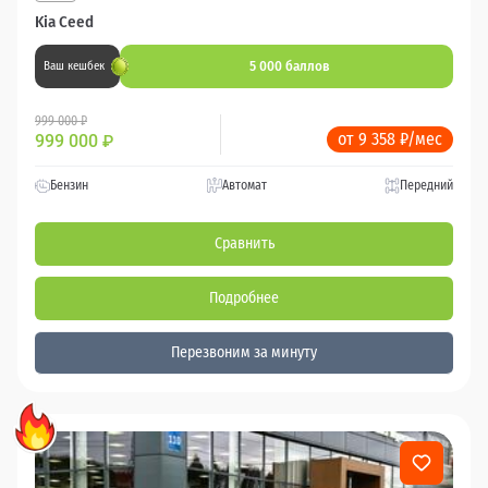
Kia Ceed
5 000 баллов
Ваш кешбек
999 000 ₽
от 9 358 ₽/мес
999 000
₽
Бензин
Автомат
Передний
Сравнить
Подробнее
Перезвоним за минуту