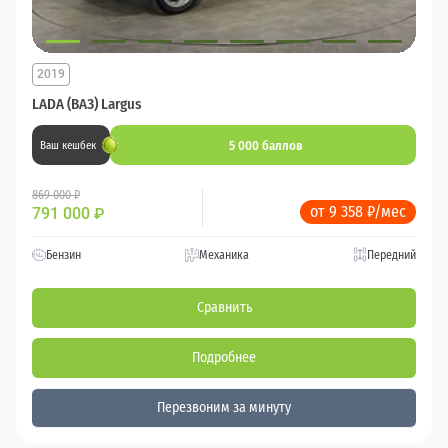
2019
LADA (ВАЗ) Largus
5 000 баллов
Ваш кешбек
869 000 ₽
от 9 358 ₽/мес
791 000
₽
Бензин
Механика
Передний
Сравнить
Подробнее
Перезвоним за минуту