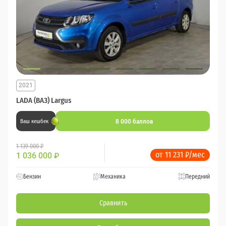
2021
LADA (ВАЗ) Largus
8 000 баллов
Ваш кешбек
1 139 000 ₽
от 11 231 ₽/мес
1 036 000
₽
Бензин
Механика
Передний
Сравнить