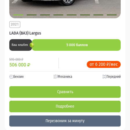
2021
LADA (ВАЗ) Largus
5 000 баллов
Ваш кешбек
595 000 ₽
от 6 200 ₽/мес
506 000
₽
Бензин
Механика
Передний
Сравнить
Подробнее
Перезвоним за минуту