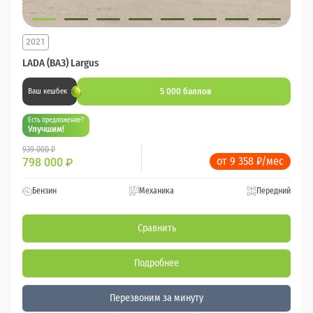
2021
LADA (ВАЗ) Largus
5 000 баллов
Ваш кешбек
Есть предложение?
Улучшим!
939 000 ₽
от 9 358 ₽/мес
798 000
₽
Бензин
Механика
Передний
Сравнить
Подробнее
Перезвоним за минуту