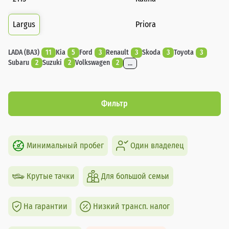
Largus
Priora
LADA (ВАЗ)
11
Kia
5
Ford
3
Renault
3
Skoda
3
Toyota
3
Subaru
2
Suzuki
2
Volkswagen
2
...
Фильтр
Минимальный пробег
Один владелец
Крутые тачки
Для большой семьи
На гарантии
Низкий трансп. налог