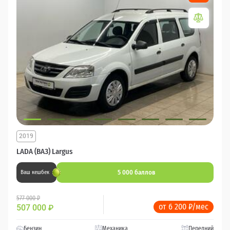
2019
LADA (ВАЗ) Largus
5 000 баллов
Ваш кешбек
577 000 ₽
от 6 200 ₽/мес
507 000
₽
Бензин
Механика
Передний