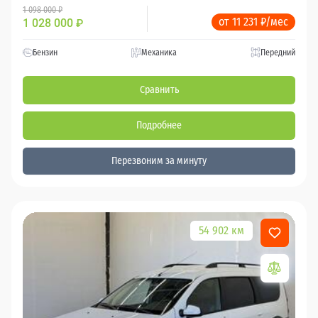
1 098 000 ₽
от 11 231 ₽/мес
1 028 000
₽
Бензин
Механика
Передний
Сравнить
Подробнее
Перезвоним за минуту
54 902 км