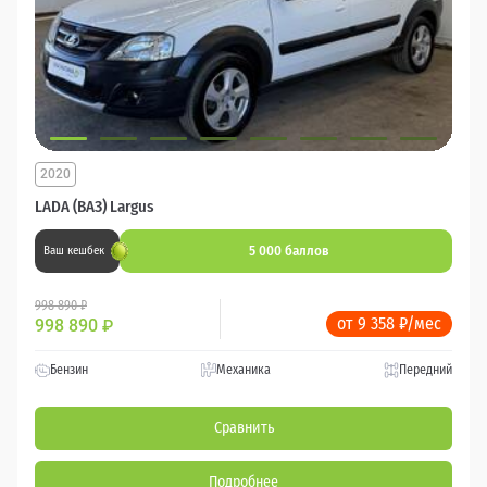
2020
LADA (ВАЗ) Largus
5 000 баллов
Ваш кешбек
998 890 ₽
от 9 358 ₽/мес
998 890
₽
Бензин
Механика
Передний
Сравнить
Подробнее