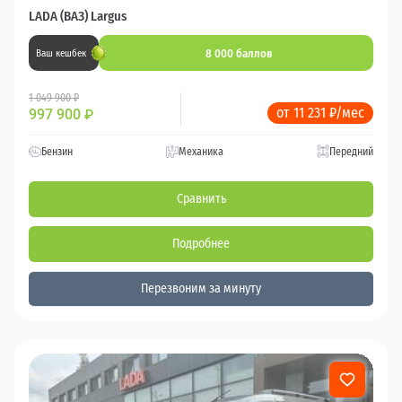
LADA (ВАЗ) Largus
8 000 баллов
Ваш кешбек
1 049 900 ₽
от 11 231 ₽/мес
997 900
₽
Бензин
Механика
Передний
Сравнить
Подробнее
Перезвоним за минуту