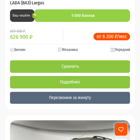
LADA (ВАЗ) Largus
5 000 баллов
Ваш кешбек
659 900 ₽
от 6 200 ₽/мес
626 900
₽
Бензин
Механика
Передний
Сравнить
Подробнее
Перезвоним за минуту