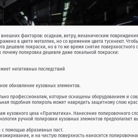
ю внешних факторов: осадкам, ветру, механическим поврежден
ражено в цвете металлик, но со временем цвета тускнеют. Чтобы
луга дешевле покраски, но в то же время снятие поверхностног
к почему полировка дешевле даже локальной покраски:
имеет негативных последствий
ное обновление кузовных элементов.
льно профессионалам, которые оснащены оборудованием и сов
ная подобная полироль может навредить защитному слою краск
ам кузовного цеха «Прагматика». Нанесение полировочного сло
хнология ручной полировки кузовных элементов предполагает в
й с помощью абразивных паст.
безжиривание, и на чистую поверхность наносится полировочная