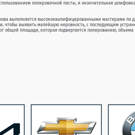
спользованием полировочной пасты, и окончательная шлифовка.
узова выполняется высококвалифицированными мастерами по д
и, чтобы выявить малейшую неровность, с последующим устран
т от общей площади, которая подвергается полированию, объема