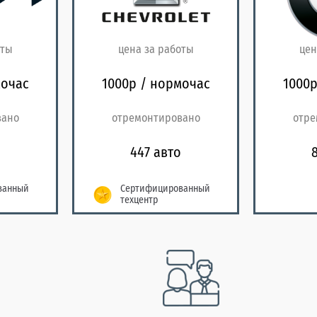
оты
цена за работы
цен
мочас
1000р / нормочас
1000р
вано
отремонтировано
отре
447 авто
ванный
Сертифицированный
техцентр