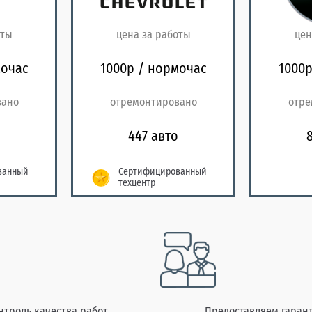
оты
цена за работы
цен
мочас
1000р / нормочас
1000р
вано
отремонтировано
отре
447 авто
ванный
Сертифицированный
техцентр
нтроль качества работ
Предоставляем гаран