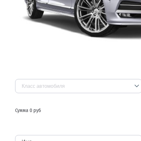
Класс автомобиля
Большие внедорожники и микроавтобусы
Сумма
0
руб
Паркетник, минивен
Бизнес-класс седан, универсал