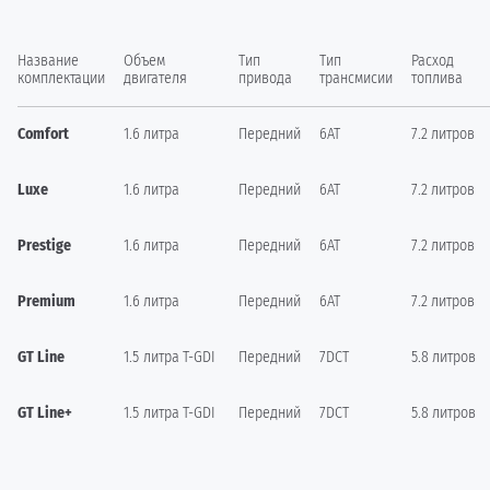
Название
Объем
Тип
Тип
Расход
комплектации
двигателя
привода
трансмисии
топлива
Comfort
1.6 литра
Передний
6AT
7.2 литров
Luxe
1.6 литра
Передний
6AT
7.2 литров
Prestige
1.6 литра
Передний
6AT
7.2 литров
Premium
1.6 литра
Передний
6AT
7.2 литров
GT Line
1.5 литра T-GDI
Передний
7DCT
5.8 литров
GT Line+
1.5 литра T-GDI
Передний
7DCT
5.8 литров