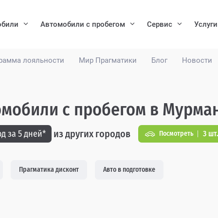
обили
Автомобили с пробегом
Сервис
Услуги
рамма лояльности
Мир Прагматики
Блог
Новости
мобили с пробегом в Мурма
из других городов
д за 5 дней*
3 шт
Посмотреть
Прагматика дисконт
Авто в подготовке