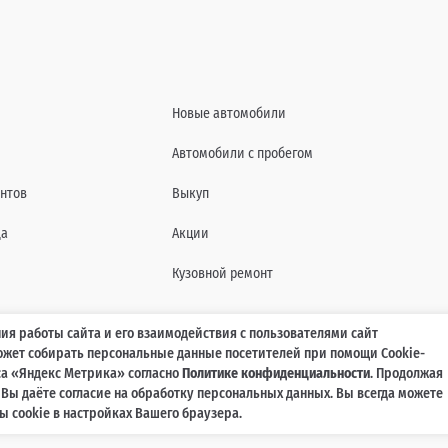
Новые автомобили
Автомобили с пробегом
нтов
Выкуп
да
Акции
Кузовной ремонт
ия работы сайта и его взаимодействия с пользователями сайт
может собирать персональные данные посетителей при помощи Cookie-
характеристиках, составе комплектаций, цветовой гамме и стоимости автомобилей, а 
а «Яндекс Метрика» согласно
Политике конфиденциальности
. Продолжая
agmaticar.ru, носит информационный характер и ни при каких условиях не является пу
, Вы даёте согласие на обработку персональных данных. Вы всегда можете
ажданского кодекса Российской Федерации. Для получения подробной информации обр
 cookie в настройках Вашего браузера.