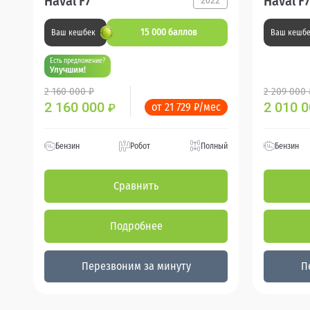
Haval F7
Haval F7
2022
15 000 баллов
Ваш кешбек
Ваш кешб
Есть предложение?
Улучшим!
2 160 000 ₽
2 209 000 
2 160 000
2 010 
от 21 729 ₽/мес
₽
Бензин
Робот
Полный
Бензин
Сравнить
Подробнее
Перезвоним за минуту
П