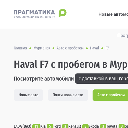
Новые автом
Прог
Главная
Мурманск
Авто с пробегом
Haval
F7
Haval F7 с пробегом в Му
Посмотрите автомобили
с доставкой в ваш горо
Новые авто
Почти новые авто
Авто с пробегом
LADA (ВАЗ)
11
Kia
5
Ford
3
Renault
3
Skoda
3
Toyota
3
S