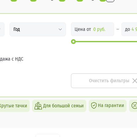
Цена от
до
Год
дажа с НДС
Очистить фильтры
На гарантии
Крутые тачки
Для большой семьи