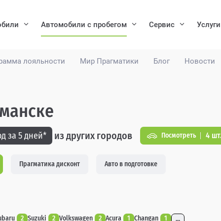
обили
Автомобили с пробегом
Сервис
Услуги
рамма лояльности
Мир Прагматики
Блог
Новости
рманске
из других городов
д за 5 дней*
4 шт
Посмотреть
Прагматика дисконт
Авто в подготовке
ubaru
2
Suzuki
2
Volkswagen
2
Acura
1
Changan
1
...