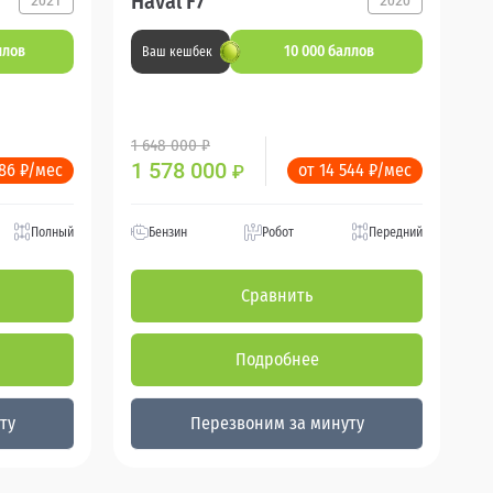
Haval F7
2021
2020
ллов
10 000 баллов
Ваш кешбек
1 648 000 ₽
1 578 000
986 ₽/мес
от 14 544 ₽/мес
₽
Полный
Бензин
Робот
Передний
Сравнить
Подробнее
ту
Перезвоним за минуту