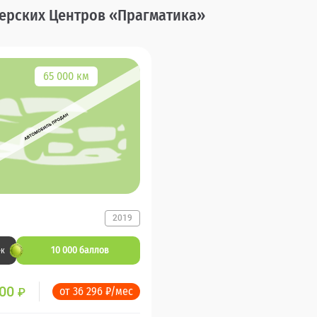
лерских Центров «Прагматика»
65 000 км
2019
10 000 баллов
ек
000
от 36 296 ₽/мес
₽