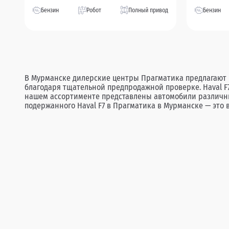
Бензин
Робот
Полный привод
Бензин
В Мурманске дилерские центры Прагматика предлагают ш
благодаря тщательной предпродажной проверке. Haval F
нашем ассортименте представлены автомобили различных
подержанного Haval F7 в Прагматика в Мурманске — это