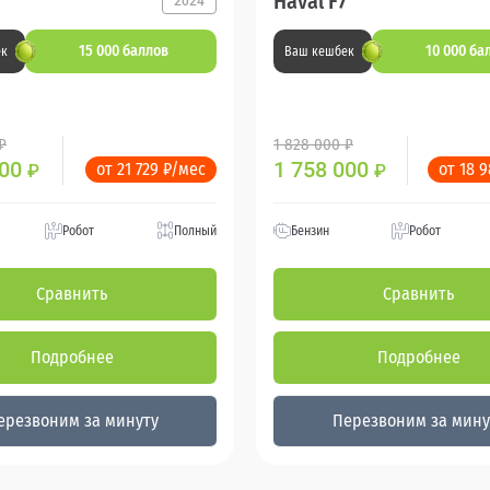
Haval F7
2024
15 000 баллов
10 000 ба
ек
Ваш кешбек
₽
1 828 000 ₽
000
1 758 000
от 21 729 ₽/мес
от 18 
₽
₽
Робот
Полный
Бензин
Робот
Сравнить
Сравнить
Подробнее
Подробнее
ерезвоним за минуту
Перезвоним за мину