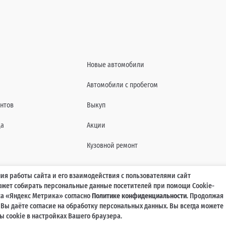
Новые автомобили
Автомобили с пробегом
нтов
Выкуп
да
Акции
Кузовной ремонт
ия работы сайта и его взаимодействия с пользователями сайт
может собирать персональные данные посетителей при помощи Cookie-
характеристиках, составе комплектаций, цветовой гамме и стоимости автомобилей, а 
а «Яндекс Метрика» согласно
Политике конфиденциальности
. Продолжая
agmaticar.ru, носит информационный характер и ни при каких условиях не является пу
, Вы даёте согласие на обработку персональных данных. Вы всегда можете
ажданского кодекса Российской Федерации. Для получения подробной информации обр
 cookie в настройках Вашего браузера.